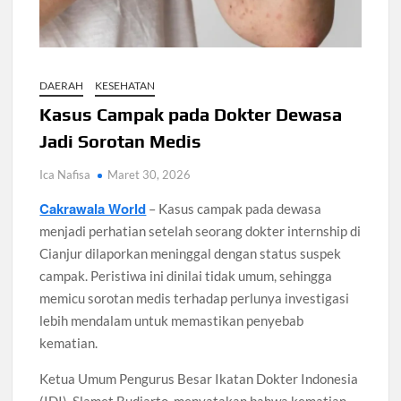
Santri Digital Tangsel Dibentuk Lewat Program AI
Pesantren
Gelombang Panas Seoul Picu Pembatalan 10 Laga
DAERAH
KESEHATAN
Bank Dunia Mulai Persiapan IDA22, Sri Mulyani Jadi Ketua
Independen
Kasus Campak pada Dokter Dewasa
Jadi Sorotan Medis
Dokter Ungkap Dampak Padel pada Cedera Kaki 2026
Ica Nafisa
Maret 30, 2026
Cakrawala World
Sidang MK Bahas Tanggung Jawab Maskapai Saat Delay
– Kasus campak pada dewasa
menjadi perhatian setelah seorang dokter internship di
Cianjur dilaporkan meninggal dengan status suspek
Box Office Hollywood 2026 Tembus 4 Film Rp18 Triliun
campak. Peristiwa ini dinilai tidak umum, sehingga
memicu sorotan medis terhadap perlunya investigasi
lebih mendalam untuk memastikan penyebab
kematian.
Ketua Umum Pengurus Besar Ikatan Dokter Indonesia