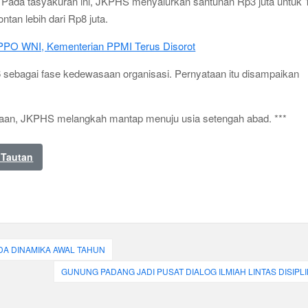
n. Pada tasyakuran ini, JKPHS menyalurkan santunan Rp3 juta untuk 
tan lebih dari Rp8 juta.
PPO WNI, Kementerian PPMI Terus Disorot
 sebagai fase kedewasaan organisasi. Pernyataan itu disampaikan
aan, JKPHS melangkah mantap menuju usia setengah abad. ***
 Tautan
ADA DINAMIKA AWAL TAHUN
GUNUNG PADANG JADI PUSAT DIALOG ILMIAH LINTAS DISIPL