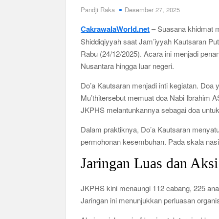
Koperasi Desa Merah Putih Capai 83.382 Badan
Pandji Raka
Desember 27, 2025
Siswa SMA SMK Jabar Wajib Pilah Sampa
CakrawalaWorld.net
– Suasana khidmat m
TPPU Emas 74 Kg Febrie Adriansyah, Ke
Shiddiqiyyah saat Jam’iyyah Kautsaran Put
Rabu (24/12/2025). Acara ini menjadi pena
Harga Tiket Kanye West Jakarta 2026 Mul
Nusantara hingga luar negeri.
Australia Dukung Transformasi Layanan 
Do’a Kautsaran menjadi inti kegiatan. Doa
Mu’thitersebut memuat doa Nabi Ibrahim A
JKPHS melantunkannya sebagai doa untuk 
Dalam praktiknya, Do’a Kautsaran menyatu 
permohonan kesembuhan. Pada skala nasion
Jaringan Luas dan Aks
JKPHS kini menaungi 112 cabang, 225 anak c
Jaringan ini menunjukkan perluasan organi