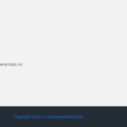
peramban ini
Copyright 2025 © CakrawalaWorld.Net