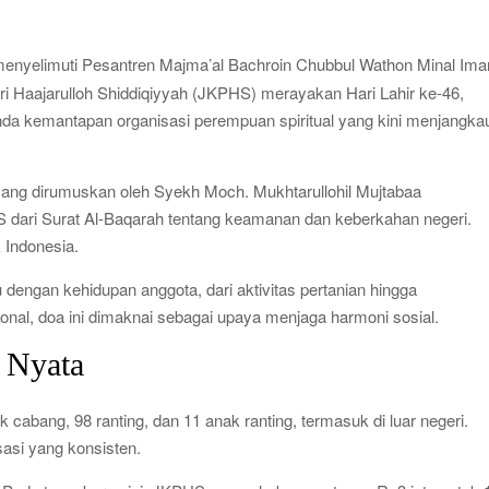
 Hukum, Pemerintah Percepat 35.857 Titik Operasional
h Jadi Praktikum IPA 2026
enyelimuti Pesantren Majma’al Bachroin Chubbul Wathon Minal Ima
jagung Periksa 3 Saksi Baru
ri Haajarulloh Shiddiqiyyah (JKPHS) merayakan Hari Lahir ke-46,
nda kemantapan organisasi perempuan spiritual yang kini menjangka
ai Rp1,875 Juta, Ini Detail Kategori
Kesehatan Primer Indonesia Lewat Riset
 yang dirumuskan oleh Syekh Moch. Mukhtarullohil Mujtabaa
S dari Surat Al-Baqarah tentang keamanan dan keberkahan negeri.
Indonesia.
dengan kehidupan anggota, dari aktivitas pertanian hingga
al, doa ini dimaknai sebagai upaya menjaga harmoni sosial.
i Nyata
abang, 98 ranting, dan 11 anak ranting, termasuk di luar negeri.
sasi yang konsisten.