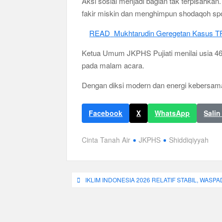
Aksi sosial menjadi bagian tak terpisahka
fakir miskin dan menghimpun shodaqoh spon
READ
Mukhtarudin Geregetan Kasus T
Ketua Umum JKPHS Pujiati menilai usia 46
pada malam acara.
Dengan diksi modern dan energi kebersam
Facebook
X
WhatsApp
Salin
Cinta Tanah Air
JKPHS
Shiddiqiyyah
Navigasi
IKLIM INDONESIA 2026 RELATIF STABIL, WASP
pos