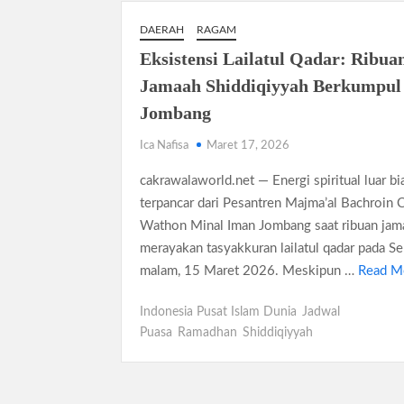
DAERAH
RAGAM
Eksistensi Lailatul Qadar: Ribua
Jamaah Shiddiqiyyah Berkumpul 
Jombang
Ica Nafisa
Maret 17, 2026
cakrawalaworld.net — Energi spiritual luar bi
terpancar dari Pesantren Majma’al Bachroin 
Wathon Minal Iman Jombang saat ribuan jam
merayakan tasyakkuran lailatul qadar pada Se
malam, 15 Maret 2026. Meskipun …
Read M
Indonesia Pusat Islam Dunia
Jadwal
Puasa
Ramadhan
Shiddiqiyyah