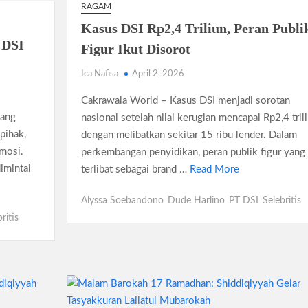
RAGAM
Kasus DSI Rp2,4 Triliun, Peran Publi
 DSI
Figur Ikut Disorot
Ica Nafisa
April 2, 2026
Cakrawala World – Kasus DSI menjadi sorotan
bang
nasional setelah nilai kerugian mencapai Rp2,4 tril
pihak,
dengan melibatkan sekitar 15 ribu lender. Dalam
omosi.
perkembangan penyidikan, peran publik figur yang
imintai
terlibat sebagai brand …
Read More
Alyssa Soebandono
Dude Harlino
PT DSI
Selebritis
ritis