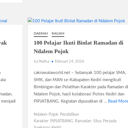
DAERAH
RAGAM
yak
100 Pelajar Ikuti Binlat Ramadan di
Ndalem Pojok
Ica Nafisa
Februari 24, 2026
n
cakrawalaworld.net – Sebanyak 100 pelajar SMA,
ala
SMK, dan MAN se-Kabupaten Kediri mengikuti
Bimbingan dan Pelatihan Karakter pada Ramadan d
amadan.
Ndalem Pojok, hasil kolaborasi Polres Kediri dan
g menjadi
PIPJATBANG. Kegiatan dipusatkan di …
Read Mor
Ndalem Pojok
Pendidikan
Karakter
PIPJATBANG
Ramadan
Situs Persada
Soekarno Kediri