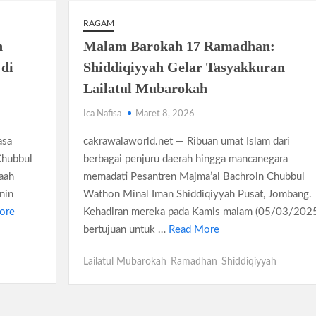
RAGAM
n
Malam Barokah 17 Ramadhan:
di
Shiddiqiyyah Gelar Tasyakkuran
Lailatul Mubarokah
Ica Nafisa
Maret 8, 2026
asa
cakrawalaworld.net — Ribuan umat Islam dari
Chubbul
berbagai penjuru daerah hingga mancanegara
aah
memadati Pesantren Majma’al Bachroin Chubbul
nin
Wathon Minal Iman Shiddiqiyyah Pusat, Jombang.
ore
Kehadiran mereka pada Kamis malam (05/03/202
bertujuan untuk …
Read More
Lailatul Mubarokah
Ramadhan
Shiddiqiyyah