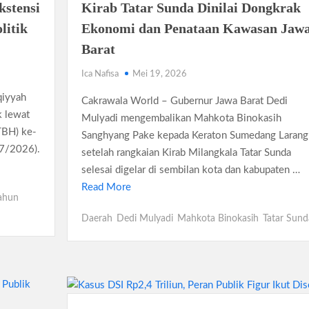
h Jadi Praktikum IPA 2026
stensi
Kirab Tatar Sunda Dinilai Dongkrak
jagung Periksa 3 Saksi Baru
litik
Ekonomi dan Penataan Kawasan Jaw
Barat
ai Rp1,875 Juta, Ini Detail Kategori
Kesehatan Primer Indonesia Lewat Riset
Ica Nafisa
Mei 19, 2026
 Juta, Samsung Ungkap Alasannya
qiyyah
Cakrawala World – Gubernur Jawa Barat Dedi
k lewat
Mulyadi mengembalikan Mahkota Binokasih
TBH) ke-
Sanghyang Pake kepada Keraton Sumedang Larang
07/2026).
setelah rangkaian Kirab Milangkala Tatar Sunda
selesai digelar di sembilan kota dan kabupaten …
Read More
ahun
Daerah
Dedi Mulyadi
Mahkota Binokasih
Tatar Sund