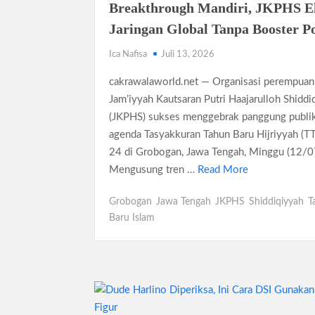
Siswa SMA SMK Jabar Wajib Pilah Sampa
Breakthrough Mandiri, JKPHS Ek
TPPU Emas 74 Kg Febrie Adriansyah, Ke
Jaringan Global Tanpa Booster Po
Harga Tiket Kanye West Jakarta 2026 Mul
Ica Nafisa
Juli 13, 2026
Australia Dukung Transformasi Layanan 
cakrawalaworld.net — Organisasi perempuan
Harga Galaxy Z Fold 8 Naik hingga Rp9
Jam’iyyah Kautsaran Putri Haajarulloh Shiddi
(JKPHS) sukses menggebrak panggung publi
agenda Tasyakkuran Tahun Baru Hijriyyah (T
24 di Grobogan, Jawa Tengah, Minggu (12/
Mengusung tren …
Read More
Grobogan
Jawa Tengah
JKPHS
Shiddiqiyyah
T
Baru Islam