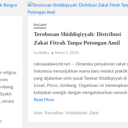
RAGAM
Terobosan Shiddiqiyyah: Distribusi
Zakat Fitrah Tanpa Potongan Amil
Ica Nafisa
Maret 3, 2026
cakrawalaworld.net — Dinamika penyaluran zakat d
Indonesia menunjukkan warna baru melalui praktik
 religius
yang dijalankan oleh pusat Tarekat Shiddiqiyyah di
roin
Losari, Ploso, Jombang. Organisasi ini menerapkan
ombang,
kebijakan energik dengan mengalokasikan seluruh
 Syekh
Read More
 secara
Islam
Ramadhan
Shiddiqiyyah
Zakat
ah