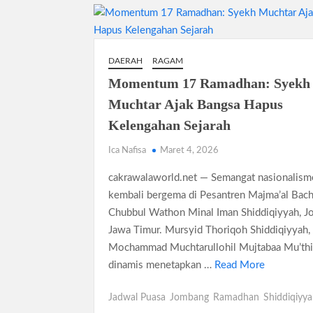
DAERAH
RAGAM
Momentum 17 Ramadhan: Syekh
Muchtar Ajak Bangsa Hapus
Kelengahan Sejarah
Ica Nafisa
Maret 4, 2026
cakrawalaworld.net — Semangat nasionalisme
kembali bergema di Pesantren Majma’al Bach
Chubbul Wathon Minal Iman Shiddiqiyyah, J
Jawa Timur. Mursyid Thoriqoh Shiddiqiyyah,
Mochammad Muchtarullohil Mujtabaa Mu’thi,
dinamis menetapkan …
Read More
Jadwal Puasa
Jombang
Ramadhan
Shiddiqiyy