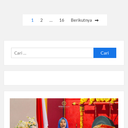
Paginasi
1
2
…
16
Berikutnya
pos
Cari
untuk: