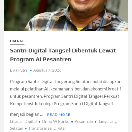
Santri Digital Tangsel Dibentuk Lewat Program AI
Pesantren
Gelombang Panas Seoul Picu Pembatalan 10 Laga
Bank Dunia Mulai Persiapan IDA22, Sri Mulyani Jadi Ketua
Independen
DAERAH
Santri Digital Tangsel Dibentuk Lewat
Dokter Ungkap Dampak Padel pada Cedera Kaki 2026
Program AI Pesantren
Sidang MK Bahas Tanggung Jawab Maskapai Saat Delay
Elga Putra
Agustus 7, 2026
Program Santri Digital Tangerang Selatan mulai disiapkan
Box Office Hollywood 2026 Tembus 4 Film Rp18 Triliun
melalui pelatihan AI, keamanan siber, dan ekonomi kreatif
untuk pesantren. Program Santri Digital Tangsel Perkuat
Kompetensi Teknologi Program Santri Digital Tangsel
menjadi bagian …
READ MORE
Literasi Digital
Onno W Purbo
Pesantren
Tangerang
Selatan
Transformasi Digital