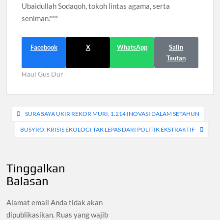
Ubaidullah Sodaqoh, tokoh lintas agama, serta
seniman.***
Facebook
X
WhatsApp
Salin
Tautan
Haul Gus Dur
Navigasi
SURABAYA UKIR REKOR MURI, 1.214 INOVASI DALAM SETAHUN
pos
BUSYRO: KRISIS EKOLOGI TAK LEPAS DARI POLITIK EKSTRAKTIF
Tinggalkan
Balasan
Alamat email Anda tidak akan
dipublikasikan.
Ruas yang wajib