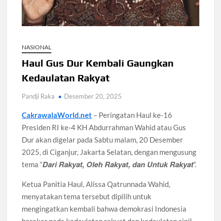
Santri Digital Tangsel Dibentuk Lewat Program AI
Pesantren
Gelombang Panas Seoul Picu Pembatalan 10 Laga
NASIONAL
Bank Dunia Mulai Persiapan IDA22, Sri Mulyani Jadi Ketua
Independen
Haul Gus Dur Kembali Gaungkan
Kedaulatan Rakyat
Dokter Ungkap Dampak Padel pada Cedera Kaki 2026
Pandji Raka
Desember 20, 2025
Sidang MK Bahas Tanggung Jawab Maskapai Saat Delay
CakrawalaWorld.net
– Peringatan Haul ke-16
Presiden RI ke-4 KH Abdurrahman Wahid atau Gus
Dur akan digelar pada Sabtu malam, 20 Desember
Box Office Hollywood 2026 Tembus 4 Film Rp18 Triliun
2025, di Ciganjur, Jakarta Selatan, dengan mengusung
Dari Rakyat, Oleh Rakyat, dan Untuk Rakyat
tema “
”.
Ketua Panitia Haul, Alissa Qatrunnada Wahid,
menyatakan tema tersebut dipilih untuk
mengingatkan kembali bahwa demokrasi Indonesia