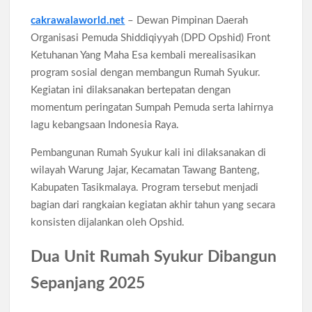
Minuman Asam dan Panas
cakrawalaworld.net
– Dewan Pimpinan Daerah
Organisasi Pemuda Shiddiqiyyah (DPD Opshid) Front
Dampak Claude Fable 5 Disorot, Industri Bitcoin Mulai
Ketuhanan Yang Maha Esa kembali merealisasikan
Waspadai Risiko Kriptografi AI
program sosial dengan membangun Rumah Syukur.
Kegiatan ini dilaksanakan bertepatan dengan
Gelas Tembaga untuk Minum, Ini Fakta Manfaat dan Risiko
momentum peringatan Sumpah Pemuda serta lahirnya
Menurut Ahli Gizi
lagu kebangsaan Indonesia Raya.
Claude Fable 5 Pecahkan Jacobian Conjecture 87 Tahun, AI
Pembangunan Rumah Syukur kali ini dilaksanakan di
Anthropic Cetak Sejarah Matematika
wilayah Warung Jajar, Kecamatan Tawang Banteng,
Kabupaten Tasikmalaya. Program tersebut menjadi
bagian dari rangkaian kegiatan akhir tahun yang secara
konsisten dijalankan oleh Opshid.
Dua Unit Rumah Syukur Dibangun
Sepanjang 2025