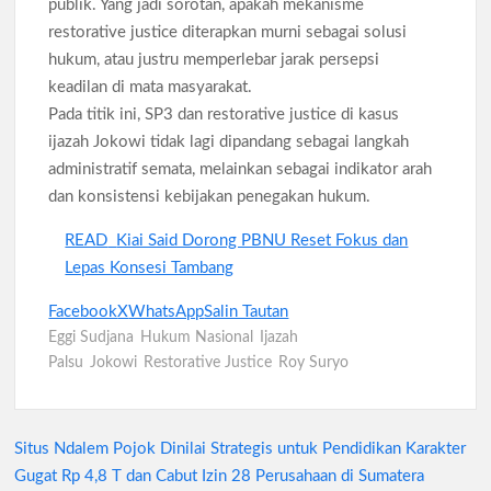
publik. Yang jadi sorotan, apakah mekanisme
restorative justice diterapkan murni sebagai solusi
hukum, atau justru memperlebar jarak persepsi
keadilan di mata masyarakat.
Pada titik ini, SP3 dan restorative justice di kasus
ijazah Jokowi tidak lagi dipandang sebagai langkah
administratif semata, melainkan sebagai indikator arah
dan konsistensi kebijakan penegakan hukum.
READ
Kiai Said Dorong PBNU Reset Fokus dan
Lepas Konsesi Tambang
Facebook
X
WhatsApp
Salin Tautan
Eggi Sudjana
Hukum Nasional
Ijazah
Palsu
Jokowi
Restorative Justice
Roy Suryo
Situs Ndalem Pojok Dinilai Strategis untuk Pendidikan Karakter
Navigasi
Gugat Rp 4,8 T dan Cabut Izin 28 Perusahaan di Sumatera