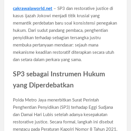
Pengangguran Indonesia Mei 2026 Turun Tipis, Pekerja
Informal Tembus 87,88 Juta Orang
cakrawalaworld.net
– SP3 dan restorative justice di
kasus ijazah Jokowi menjadi titik krusial yang
Koperasi Desa Merah Putih Capai 83.382 Badan Hukum,
memantik perdebatan baru soal konsistensi penegakan
Pemerintah Percepat 35.857 Titik Operasional
hukum. Dari sudut pandang pembaca, penghentian
penyidikan terhadap sebagian tersangka justru
Siswa SMA SMK Jabar Wajib Pilah Sampah Jadi Praktikum
membuka pertanyaan mendasar: sejauh mana
IPA 2026
mekanisme keadilan restoratif diterapkan secara utuh
dan setara dalam perkara yang sama.
TPPU Emas 74 Kg Febrie Adriansyah, Kejagung Periksa 3
Saksi Baru
SP3 sebagai Instrumen Hukum
Harga Tiket Kanye West Jakarta 2026 Mulai Rp1,875 Juta, Ini
yang Diperdebatkan
Detail Kategori
Polda Metro Jaya menerbitkan Surat Perintah
Australia Dukung Transformasi Layanan Kesehatan Primer
Penghentian Penyidikan (SP3) terhadap Eggi Sudjana
Indonesia Lewat Riset
dan Damai Hari Lubis setelah adanya kesepakatan
restorative justice. Secara formal, langkah ini disebut
mengacu pada Peraturan Kapolri Nomor 8 Tahun 2021.