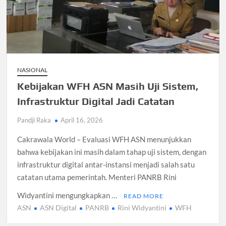
Pengangguran Indonesia Mei 2026 Turun Tipis, Pekerja
Informal Tembus 87,88 Juta Orang
Koperasi Desa Merah Putih Capai 83.382 Badan Hukum,
Pemerintah Percepat 35.857 Titik Operasional
NASIONAL
Kebijakan WFH ASN Masih Uji Sistem,
Siswa SMA SMK Jabar Wajib Pilah Sampah Jadi Praktikum
Infrastruktur Digital Jadi Catatan
IPA 2026
Pandji Raka
April 16, 2026
TPPU Emas 74 Kg Febrie Adriansyah, Kejagung Periksa 3
Saksi Baru
Cakrawala World – Evaluasi WFH ASN menunjukkan
bahwa kebijakan ini masih dalam tahap uji sistem, dengan
infrastruktur digital antar-instansi menjadi salah satu
Harga Tiket Kanye West Jakarta 2026 Mulai Rp1,875 Juta,
Ini Detail Kategori
catatan utama pemerintah. Menteri PANRB Rini
Widyantini mengungkapkan …
READ MORE
Australia Dukung Transformasi Layanan Kesehatan Primer
ASN
ASN Digital
PANRB
Rini Widyantini
WFH
Indonesia Lewat Riset