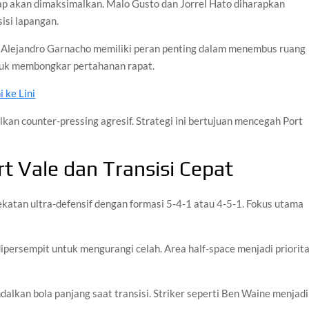
ayap akan dimaksimalkan. Malo Gusto dan Jorrel Hato diharapkan
isi lapangan.
dan Alejandro Garnacho memiliki peran penting dalam menembus ruang
tuk membongkar pertahanan rapat.
 ke Lini
kan counter-pressing agresif. Strategi ini bertujuan mencegah Port
rt Vale dan Transisi Cepat
atan ultra-defensif dengan formasi 5-4-1 atau 4-5-1. Fokus utama
ipersempit untuk mengurangi celah. Area half-space menjadi priorit
lkan bola panjang saat transisi. Striker seperti Ben Waine menjadi