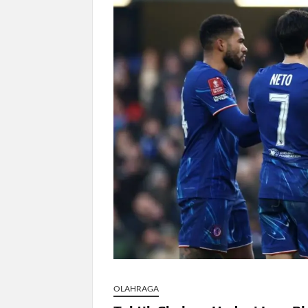
MK Soroti Maskapai Pindahkan Penum
Redmi 17 5G Rilis China dengan Bater
Masalah Kaki Aktif Olahraga: 5 Cedera 
OLAHRAGA