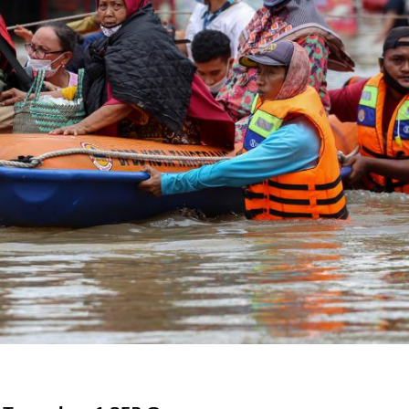
dera Kaki 2026
kapai Saat Delay
ilm Rp18 Triliun