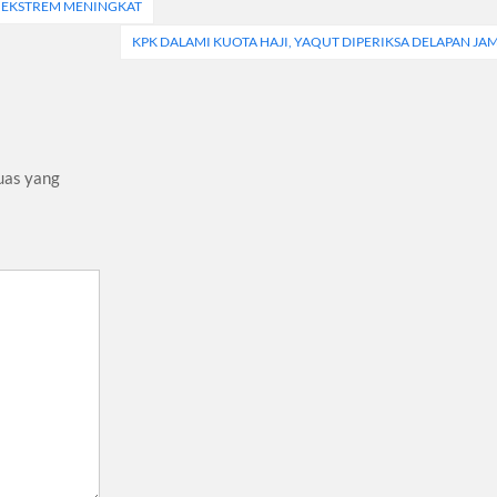
CA EKSTREM MENINGKAT
KPK DALAMI KUOTA HAJI, YAQUT DIPERIKSA DELAPAN JA
uas yang