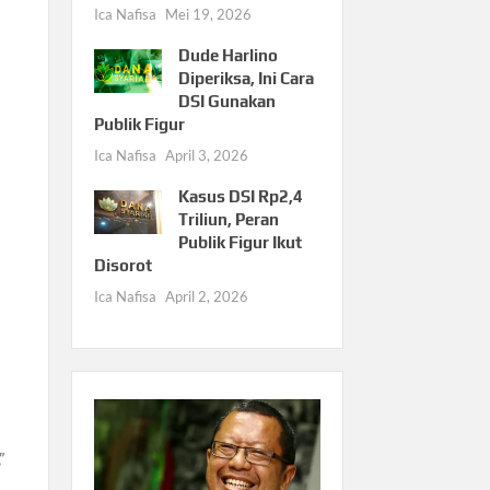
Ica Nafisa
Mei 19, 2026
Dude Harlino
Diperiksa, Ini Cara
DSI Gunakan
Publik Figur
Ica Nafisa
April 3, 2026
Kasus DSI Rp2,4
Triliun, Peran
Publik Figur Ikut
Disorot
Ica Nafisa
April 2, 2026
,”