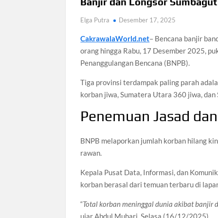
Banjir dan Longsor Sumbagut
Elga Putra
Desember 17, 2025
CakrawalaWorld.net
– Bencana banjir ban
orang hingga Rabu, 17 Desember 2025, puk
Penanggulangan Bencana (BNPB).
Tiga provinsi terdampak paling parah ada
korban jiwa, Sumatera Utara 360 jiwa, dan
Penemuan Jasad dan
BNPB melaporkan jumlah korban hilang kini 
rawan.
Kepala Pusat Data, Informasi, dan Komu
korban berasal dari temuan terbaru di lapa
“
Total korban meninggal dunia akibat banjir
ujar Abdul Muhari, Selasa (16/12/2025).