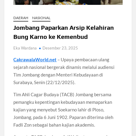
Pengangguran Indonesia Mei 2026 Turun Tipis, Pekerja
DAERAH
NASIONAL
Informal Tembus 87,88 Juta Orang
Jombang Paparkan Arsip Kelahiran
Koperasi Desa Merah Putih Capai 83.382 Badan Hukum,
Bung Karno ke Kemenbud
Pemerintah Percepat 35.857 Titik Operasional
Eka Wardana
Desember 23, 2025
Siswa SMA SMK Jabar Wajib Pilah Sampah Jadi Praktikum
CakrawalaWorld.net
– Upaya pembacaan ulang
IPA 2026
sejarah nasional bergerak dinamis melalui audiensi
Tim Jombang dengan Menteri Kebudayaan di
TPPU Emas 74 Kg Febrie Adriansyah, Kejagung Periksa 3
Surabaya, Senin (22/12/2025).
Saksi Baru
Tim Ahli Cagar Budaya (TACB) Jombang bersama
Harga Tiket Kanye West Jakarta 2026 Mulai Rp1,875 Juta,
pemangku kepentingan kebudayaan memaparkan
Ini Detail Kategori
kajian yang menyebut Soekarno lahir di Ploso,
Jombang, pada 6 Juni 1902. Paparan diterima oleh
Australia Dukung Transformasi Layanan Kesehatan Primer
Fadli Zon sebagai bahan kajian akademis.
Indonesia Lewat Riset