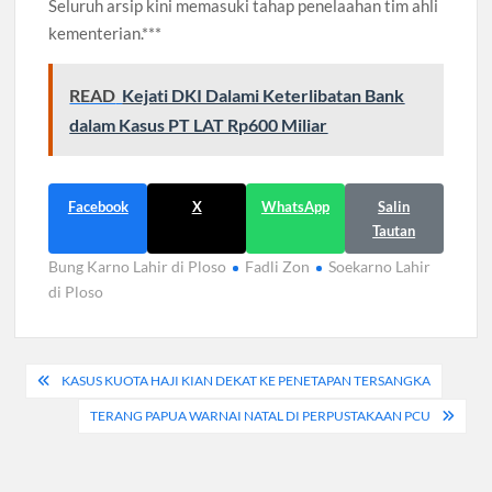
Seluruh arsip kini memasuki tahap penelaahan tim ahli
kementerian.***
READ
Kejati DKI Dalami Keterlibatan Bank
dalam Kasus PT LAT Rp600 Miliar
Facebook
X
WhatsApp
Salin
Tautan
Bung Karno Lahir di Ploso
Fadli Zon
Soekarno Lahir
di Ploso
Navigasi
KASUS KUOTA HAJI KIAN DEKAT KE PENETAPAN TERSANGKA
pos
TERANG PAPUA WARNAI NATAL DI PERPUSTAKAAN PCU