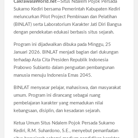
CakrawalaWorld.net
—Situs Ndalem Pojok Persada
Bank Dunia Mulai Persiapan IDA22, Sri Mulyani Jadi Ketua
Sukarno Kediri bersama Pemerintah Kabupaten Kediri
Independen
meluncurkan Pilot Project Pembinaan dan Pelatihan
Dokter Ungkap Dampak Padel pada Cedera Kaki 2026
(BINLAT) serta Laboratorium Karakter Jati Diri Bangsa
dengan pendekatan edukasi berbasis situs sejarah.
Sidang MK Bahas Tanggung Jawab Maskapai Saat Delay
Program ini dijadwalkan dibuka pada Minggu, 25
Januari 2026. BINLAT menjadi bagian dari dukungan
Box Office Hollywood 2026 Tembus 4 Film Rp18 Triliun
terhadap Asta Cita Presiden Republik Indonesia
Prabowo Subianto dalam penguatan pembangunan
manusia menuju Indonesia Emas 2045.
BINLAT menyasar pelajar, mahasiswa, dan masyarakat
umum. Program ini dirancang sebagai ruang
pembelajaran karakter yang memadukan nilai
kebangsaan, disiplin, dan kesadaran sejarah.
Ketua Umum Situs Ndalem Pojok Persada Sukarno
Kediri, R.M. Suhardono, S.E., menyebut pemanfaatan