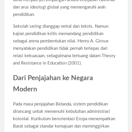
Siswa SMA SMK Jabar Wajib Pilah Sampah Jadi Praktikum
IPA 2026
dan arus ideologi global yang memengaruhi arah
pendidikan.
TPPU Emas 74 Kg Febrie Adriansyah, Kejagung Periksa 3
Saksi Baru
Sekolah sering dianggap netral dan teknis. Namun
kajian pendidikan kritis memandang pendidikan
sebagai arena pembentukan nilai. Henry A. Giroux
Harga Tiket Kanye West Jakarta 2026 Mulai Rp1,875 Juta, Ini
Detail Kategori
menyatakan pendidikan tidak pernah terlepas dari
relasi kekuasaan, sebagaimana tertuang dalam Theory
Australia Dukung Transformasi Layanan Kesehatan Primer
and Resistance in Education (2001).
Indonesia Lewat Riset
Dari Penjajahan ke Negara
Harga Galaxy Z Fold 8 Naik hingga Rp9 Juta, Samsung
Modern
Ungkap Alasannya
Pada masa penjajahan Belanda, sistem pendidikan
Klasemen Piala AFF 2026 Grup A Usai Indonesia Menang 5-1
Kamboja
dirancang untuk memenuhi kebutuhan administrasi
kolonial. Kurikulum berorientasi Eropa menempatkan
Barat sebagai standar kemajuan dan meminggirkan