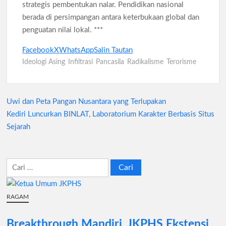
strategis pembentukan nalar. Pendidikan nasional
berada di persimpangan antara keterbukaan global dan
penguatan nilai lokal. ***
Facebook
X
WhatsApp
Salin Tautan
Ideologi Asing
Infiltrasi
Pancasila
Radikalisme
Terorisme
Uwi dan Peta Pangan Nusantara yang Terlupakan
Navigasi
Kediri Luncurkan BINLAT, Laboratorium Karakter Berbasis Situs
pos
Sejarah
Cari
untuk:
RAGAM
Breakthrough Mandiri, JKPHS Ekstensi