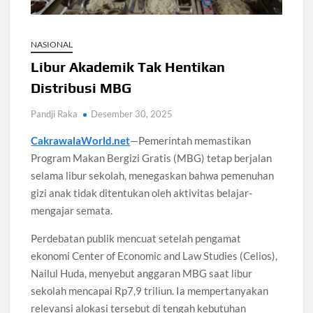
Santri Digital Tangsel Dibentuk Lewat Program AI
Pesantren
NASIONAL
Gelombang Panas Seoul Picu Pembatalan 10 Laga
Libur Akademik Tak Hentikan
Bank Dunia Mulai Persiapan IDA22, Sri Mulyani Jadi Ketua
Independen
Distribusi MBG
Pandji Raka
Desember 30, 2025
Dokter Ungkap Dampak Padel pada Cedera Kaki 2026
CakrawalaWorld.net
—Pemerintah memastikan
Program Makan Bergizi Gratis (MBG) tetap berjalan
Sidang MK Bahas Tanggung Jawab Maskapai Saat Delay
selama libur sekolah, menegaskan bahwa pemenuhan
gizi anak tidak ditentukan oleh aktivitas belajar-
Box Office Hollywood 2026 Tembus 4 Film Rp18 Triliun
mengajar semata.
Perdebatan publik mencuat setelah pengamat
ekonomi Center of Economic and Law Studies (Celios),
Nailul Huda, menyebut anggaran MBG saat libur
sekolah mencapai Rp7,9 triliun. Ia mempertanyakan
relevansi alokasi tersebut di tengah kebutuhan