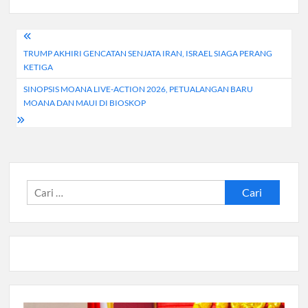
Navigasi
TRUMP AKHIRI GENCATAN SENJATA IRAN, ISRAEL SIAGA PERANG
pos
KETIGA
SINOPSIS MOANA LIVE-ACTION 2026, PETUALANGAN BARU
MOANA DAN MAUI DI BIOSKOP
Cari
untuk: