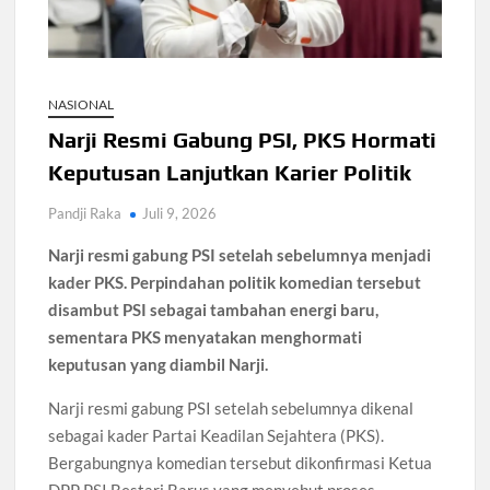
PKB Soal Reshuffle Kabinet: Prabowo Tentukan Menteri
Kasus Fortitude Berlanjut, Netflix Bantah Bertanggung
Jawab
NASIONAL
Narji Resmi Gabung PSI, PKS Hormati
Kasus Impor Bea Cukai Masuk Tahap Pengembangan KPK
Keputusan Lanjutkan Karier Politik
Huawei Power Bank 12000 mAh Hadir dengan Fitur
Pandji Raka
Juli 9, 2026
Pelacak
Narji resmi gabung PSI setelah sebelumnya menjadi
kader PKS. Perpindahan politik komedian tersebut
PDRM Perketat Perbatasan Usai Kasus Narkoba di Soetta
disambut PSI sebagai tambahan energi baru,
sementara PKS menyatakan menghormati
keputusan yang diambil Narji.
Narji resmi gabung PSI setelah sebelumnya dikenal
sebagai kader Partai Keadilan Sejahtera (PKS).
Bergabungnya komedian tersebut dikonfirmasi Ketua