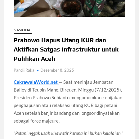
Santri Digital Tangsel Dibentuk Lewat Program AI
Pesantren
Gelombang Panas Seoul Picu Pembatalan 10 Laga
Bank Dunia Mulai Persiapan IDA22, Sri Mulyani Jadi Ketua
NASIONAL
Independen
Prabowo Hapus Utang KUR dan
Aktifkan Satgas Infrastruktur untuk
Dokter Ungkap Dampak Padel pada Cedera Kaki 2026
Pulihkan Aceh
Pandji Raka
Desember 8, 2025
Sidang MK Bahas Tanggung Jawab Maskapai Saat Delay
CakrawalaWorld.net
— Saat meninjau Jembatan
Bailey di Teupin Mane, Bireuen, Minggu (7/12/2025),
Box Office Hollywood 2026 Tembus 4 Film Rp18 Triliun
Presiden Prabowo Subianto mengumumkan kebijakan
penghapusan atau relaksasi utang KUR bagi petani
Aceh setelah banjir bandang dan longsor dinyatakan
sebagai force majeure.
“
Petani nggak usah khawatir karena ini bukan kelalaian,
”