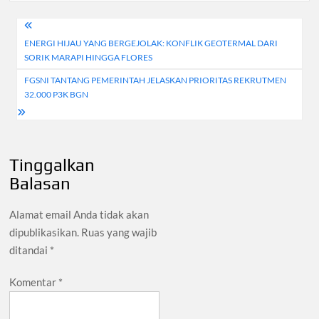
Navigasi
ENERGI HIJAU YANG BERGEJOLAK: KONFLIK GEOTERMAL DARI
pos
SORIK MARAPI HINGGA FLORES
FGSNI TANTANG PEMERINTAH JELASKAN PRIORITAS REKRUTMEN
32.000 P3K BGN
Tinggalkan
Balasan
Alamat email Anda tidak akan
dipublikasikan.
Ruas yang wajib
ditandai
*
Komentar
*