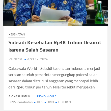
Santri Digital Tangsel Dibentuk Lewat Program AI
Pesantren
Gelombang Panas Seoul Picu Pembatalan 10 Laga
Bank Dunia Mulai Persiapan IDA22, Sri Mulyani Jadi Ketua
Independen
KESEHATAN
Subsidi Kesehatan Rp48 Triliun Disorot
Dokter Ungkap Dampak Padel pada Cedera Kaki 2026
karena Salah Sasaran
Sidang MK Bahas Tanggung Jawab Maskapai Saat Delay
Ica Nafisa
April 17, 2026
Cakrawala World – Subsidi kesehatan Indonesia menjadi
Box Office Hollywood 2026 Tembus 4 Film Rp18 Triliun
sorotan setelah pemerintah mengungkap potensi salah
sasaran dalam distribusi anggaran yang mencapai lebih
dari Rp48 triliun per tahun. Nilai tersebut merupakan
alokasi untuk …
READ MORE
BPJS Kesehatan
BPS
JKN
PBI JKN