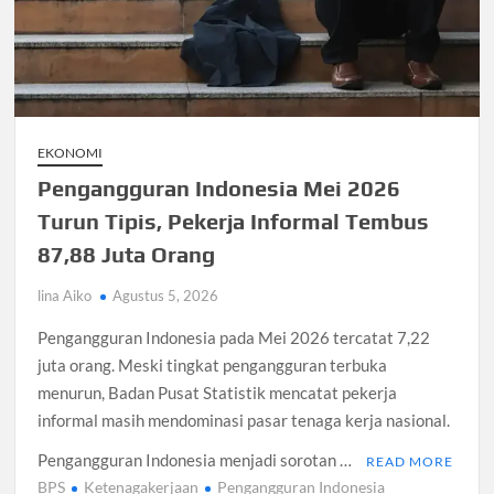
Santri Digital Tangsel Dibentuk Lewat Program AI
Pesantren
Gelombang Panas Seoul Picu Pembatalan 10 Laga
Bank Dunia Mulai Persiapan IDA22, Sri Mulyani Jadi Ketua
Independen
EKONOMI
Pengangguran Indonesia Mei 2026
Dokter Ungkap Dampak Padel pada Cedera Kaki 2026
Turun Tipis, Pekerja Informal Tembus
87,88 Juta Orang
Sidang MK Bahas Tanggung Jawab Maskapai Saat Delay
lina Aiko
Agustus 5, 2026
Box Office Hollywood 2026 Tembus 4 Film Rp18 Triliun
Pengangguran Indonesia pada Mei 2026 tercatat 7,22
juta orang. Meski tingkat pengangguran terbuka
menurun, Badan Pusat Statistik mencatat pekerja
informal masih mendominasi pasar tenaga kerja nasional.
Pengangguran Indonesia menjadi sorotan …
READ MORE
BPS
Ketenagakerjaan
Pengangguran Indonesia