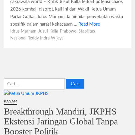
Koperasi Desa Merah Putih Capai 83.382 Badan Hukum,
cakrawala world – Kritik Jusuf Kalla terkait potensi chaos
Pemerintah Percepat 35.857 Titik Operasional
2026 kembali disorot, kali ini dari Wakil Ketua Umum
Partai Golkar, Idrus Marham. Ia menilai penyebutan waktu
Siswa SMA SMK Jabar Wajib Pilah Sampah Jadi Praktikum
spesifik dalam narasi kekacauan …
Read More
IPA 2026
Idrus Marham
Jusuf Kalla
Prabowo
Stabilitas
Nasional
Teddy Indra Wijaya
TPPU Emas 74 Kg Febrie Adriansyah, Kejagung Periksa 3
Saksi Baru
Harga Tiket Kanye West Jakarta 2026 Mulai Rp1,875 Juta, Ini
Detail Kategori
Cari
Australia Dukung Transformasi Layanan Kesehatan Primer
untuk:
Indonesia Lewat Riset
RAGAM
Harga Galaxy Z Fold 8 Naik hingga Rp9 Juta, Samsung
Breakthrough Mandiri, JKPHS
Ungkap Alasannya
Ekstensi Jaringan Global Tanpa
Booster Politik