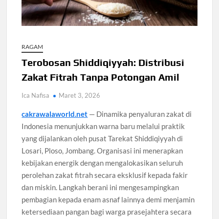
Koperasi Desa Merah Putih Capai 83.382 Badan Hukum,
Pemerintah Percepat 35.857 Titik Operasional
RAGAM
Siswa SMA SMK Jabar Wajib Pilah Sampah Jadi Praktikum
Terobosan Shiddiqiyyah: Distribusi
IPA 2026
Zakat Fitrah Tanpa Potongan Amil
TPPU Emas 74 Kg Febrie Adriansyah, Kejagung Periksa 3
Ica Nafisa
Maret 3, 2026
Saksi Baru
cakrawalaworld.net
— Dinamika penyaluran zakat di
Harga Tiket Kanye West Jakarta 2026 Mulai Rp1,875 Juta,
Indonesia menunjukkan warna baru melalui praktik
Ini Detail Kategori
yang dijalankan oleh pusat Tarekat Shiddiqiyyah di
Losari, Ploso, Jombang. Organisasi ini menerapkan
Australia Dukung Transformasi Layanan Kesehatan Primer
kebijakan energik dengan mengalokasikan seluruh
Indonesia Lewat Riset
perolehan zakat fitrah secara eksklusif kepada fakir
dan miskin. Langkah berani ini mengesampingkan
Harga Galaxy Z Fold 8 Naik hingga Rp9 Juta, Samsung
pembagian kepada enam asnaf lainnya demi menjamin
Ungkap Alasannya
ketersediaan pangan bagi warga prasejahtera secara