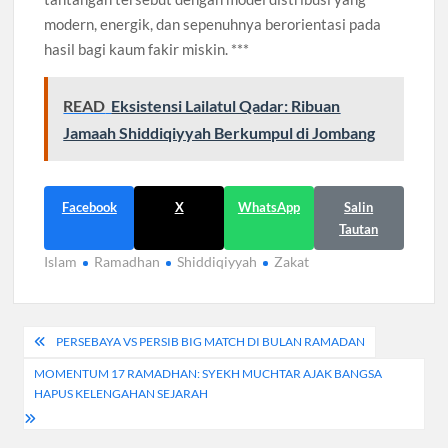
modern, energik, dan sepenuhnya berorientasi pada
hasil bagi kaum fakir miskin. ***
READ
Eksistensi Lailatul Qadar: Ribuan
Jamaah Shiddiqiyyah Berkumpul di Jombang
Facebook
X
WhatsApp
Salin
Tautan
Islam
Ramadhan
Shiddiqiyyah
Zakat
Navigasi
PERSEBAYA VS PERSIB BIG MATCH DI BULAN RAMADAN
pos
MOMENTUM 17 RAMADHAN: SYEKH MUCHTAR AJAK BANGSA
HAPUS KELENGAHAN SEJARAH