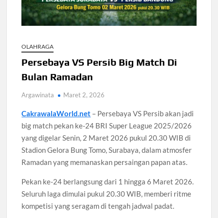
Dikembalikan
PKB Soal Reshuffle Kabinet: Prabowo Tentukan Menteri
OLAHRAGA
Persebaya VS Persib Big Match Di
Kasus Fortitude Berlanjut, Netflix Bantah Bertanggung
Jawab
Bulan Ramadan
Argawinata
Maret 2, 2026
Kasus Impor Bea Cukai Masuk Tahap Pengembangan KPK
CakrawalaWorld.net
– Persebaya VS Persib akan jadi
Huawei Power Bank 12000 mAh Hadir dengan Fitur
big match pekan ke-24 BRI Super League 2025/2026
Pelacak
yang digelar Senin, 2 Maret 2026 pukul 20.30 WIB di
Stadion Gelora Bung Tomo, Surabaya, dalam atmosfer
Ramadan yang memanaskan persaingan papan atas.
Pekan ke-24 berlangsung dari 1 hingga 6 Maret 2026.
Seluruh laga dimulai pukul 20.30 WIB, memberi ritme
kompetisi yang seragam di tengah jadwal padat.