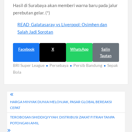
Hasil di Surabaya akan memberi warna baru pada jalur
perebutan gelar. (*)
READ
Galatasaray vs Liverpool: Osimhen dan
Salah Jadi Sorotan
Facebook
X
WhatsApp
Salin
Tautan
BRI Super League
Persebaya
Persib Bandung
Sepak
Bola
Navigasi
HARGA MINYAK DUNIA MELONJAK, PASAR GLOBAL BEREAKSI
pos
CEPAT
TEROBOSAN SHIDDIQIYYAH: DISTRIBUSI ZAKAT FITRAH TANPA
POTONGAN AMIL