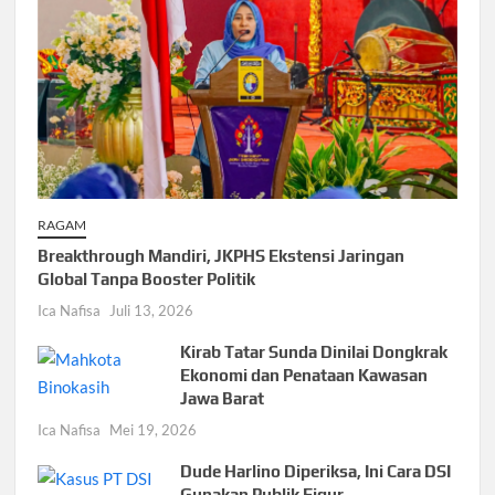
RAGAM
Breakthrough Mandiri, JKPHS Ekstensi Jaringan
Global Tanpa Booster Politik
Ica Nafisa
Juli 13, 2026
Kirab Tatar Sunda Dinilai Dongkrak
Ekonomi dan Penataan Kawasan
Jawa Barat
Ica Nafisa
Mei 19, 2026
Dude Harlino Diperiksa, Ini Cara DSI
Gunakan Publik Figur