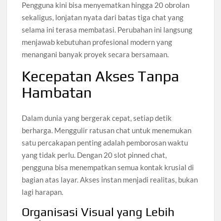
Pengguna kini bisa menyematkan hingga 20 obrolan
sekaligus, lonjatan nyata dari batas tiga chat yang
selama ini terasa membatasi. Perubahan ini langsung
menjawab kebutuhan profesional modern yang
menangani banyak proyek secara bersamaan.
Kecepatan Akses Tanpa
Hambatan
Dalam dunia yang bergerak cepat, setiap detik
berharga. Menggulir ratusan chat untuk menemukan
satu percakapan penting adalah pemborosan waktu
yang tidak perlu. Dengan 20 slot pinned chat,
pengguna bisa menempatkan semua kontak krusial di
bagian atas layar. Akses instan menjadi realitas, bukan
lagi harapan.
Organisasi Visual yang Lebih