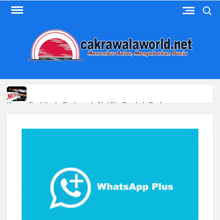
Skip
Search
to
content
M
Menem
Bata
Mengab
MEN
Dun
Kasus Fortitude Berlanjut, Netflix Bantah Bertanggung
Jawab
Kasus Impor Bea Cukai Masuk Tahap Pengembangan KPK
Huawei Power Bank 12000 mAh Hadir dengan Fitur
Pelacak
PDRM Perketat Perbatasan Usai Kasus Narkoba di Soetta