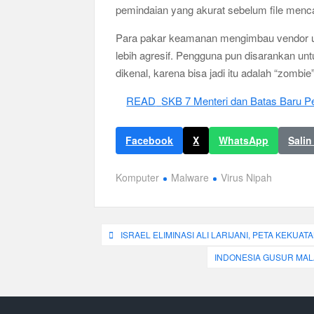
pemindaian yang akurat sebelum file menc
Para pakar keamanan mengimbau vendor u
lebih agresif. Pengguna pun disarankan un
dikenal, karena bisa jadi itu adalah “zomb
READ
SKB 7 Menteri dan Batas Baru P
Facebook
X
WhatsApp
Salin
Komputer
Malware
Virus Nipah
Navigasi
ISRAEL ELIMINASI ALI LARIJANI, PETA KEKU
pos
INDONESIA GUSUR MALA