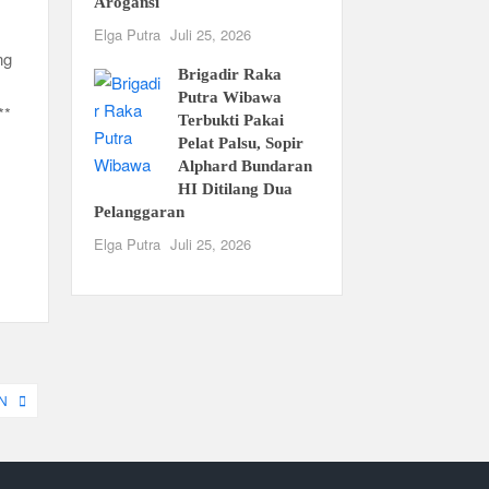
Arogansi
Elga Putra
Juli 25, 2026
ng
Brigadir Raka
Putra Wibawa
**
Terbukti Pakai
Pelat Palsu, Sopir
Alphard Bundaran
HI Ditilang Dua
Pelanggaran
Elga Putra
Juli 25, 2026
N