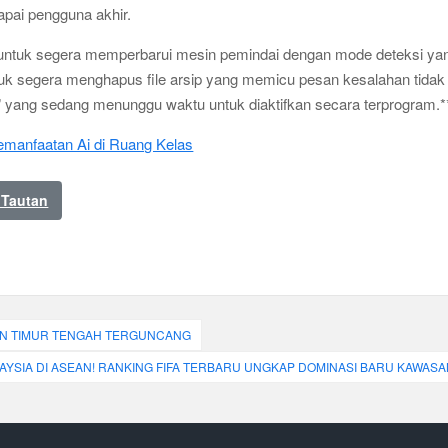
apai pengguna akhir.
ntuk segera memperbarui mesin pemindai dengan mode deteksi ya
tuk segera menghapus file arsip yang memicu pesan kesalahan tidak
ie” yang sedang menunggu waktu untuk diaktifkan secara terprogram.*
emanfaatan Ai di Ruang Kelas
 Tautan
ATAN TIMUR TENGAH TERGUNCANG
YSIA DI ASEAN! RANKING FIFA TERBARU UNGKAP DOMINASI BARU KAWASA