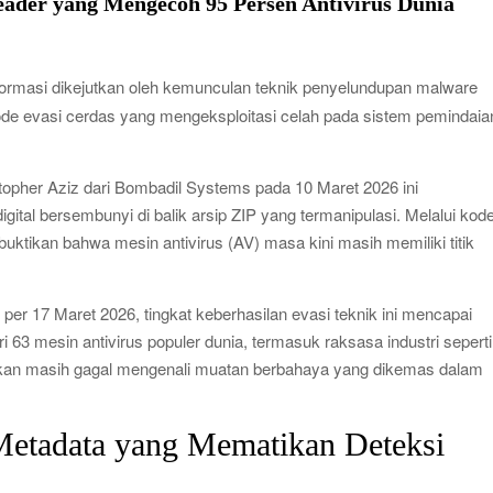
ader yang Mengecoh 95 Persen Antivirus Dunia
formasi dikejutkan oleh kemunculan teknik penyelundupan malware
ode evasi cerdas yang mengeksploitasi celah pada sistem pemindaia
topher Aziz dari Bombadil Systems pada 10 Maret 2026 ini
al bersembunyi di balik arsip ZIP yang termanipulasi. Melalui kod
buktikan bahwa mesin antivirus (AV) masa kini masih memiliki titik
 per 17 Maret 2026, tingkat keberhasilan evasi teknik ini mencapai
i 63 mesin antivirus populer dunia, termasuk raksasa industri seperti
orkan masih gagal mengenali muatan berbahaya yang dikemas dalam
 Metadata yang Mematikan Deteksi