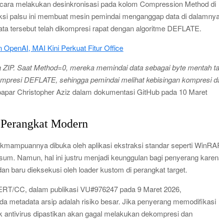
 cara melakukan desinkronisasi pada kolom Compression Method di
uksi palsu ini membuat mesin pemindai menganggap data di dalamny
ata tersebut telah dikompresi rapat dengan algoritme DEFLATE.
 OpenAI, MAI Kini Perkuat Fitur Office
ZIP. Saat Method=0, mereka memindai data sebagai byte mentah t
ompresi DEFLATE, sehingga pemindai melihat kebisingan kompresi d
apar Christopher Aziz dalam dokumentasi GitHub pada 10 Maret
a Perangkat Modern
dakmampuannya dibuka oleh aplikasi ekstraksi standar seperti WinR
sum. Namun, hal ini justru menjadi keunggulan bagi penyerang kare
 dan baru dieksekusi oleh loader kustom di perangkat target.
CERT/CC, dalam publikasi VU#976247 pada 9 Maret 2026,
 metadata arsip adalah risiko besar. Jika penyerang memodifikasi
k antivirus dipastikan akan gagal melakukan dekompresi dan