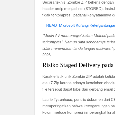
Secara teknis, Zombie ZIP bekerja dengan
header arsip menjadi nol (STORED). Instr
tidak terkompresi, padahal kenyataannya d
READ
Microsoft Kurangi Ketergantungan
“Mesin AV memercayai kolom Method pada 
terkompresi. Namun data sebenarnya terk
tidak menemukan tanda tangan malware,”
p
2026.
Risiko Staged Delivery pad
Karakteristik unik Zombie ZIP adalah keti
atau 7-Zip karena adanya kesalahan check
file tersebut dapat lolos dari gerbang email
Laurie Tyzenhaus, penulis dokumen dari 
memperingatkan bahwa ketergantungan pada
kolom metode kompresi ini, perangkat luna