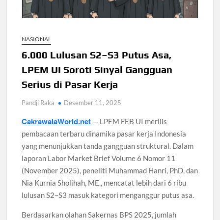
Dokter Ungkap Dampak Padel pada Cedera Kaki 2026
NASIONAL
Sidang MK Bahas Tanggung Jawab Maskapai Saat Delay
6.000 Lulusan S2–S3 Putus Asa,
LPEM UI Soroti Sinyal Gangguan
Box Office Hollywood 2026 Tembus 4 Film Rp18 Triliun
Serius di Pasar Kerja
Pandji Raka
Desember 11, 2025
Netflix Digugat Rp1,8 Triliun Usai Hard Drive Film Hilang
CakrawalaWorld.net
— LPEM FEB UI merilis
pembacaan terbaru dinamika pasar kerja Indonesia
108 Pesantren Tangsel Dapat Internet Gratis dan
Pelatihan AI
yang menunjukkan tanda gangguan struktural. Dalam
laporan Labor Market Brief Volume 6 Nomor 11
(November 2025), peneliti Muhammad Hanri, PhD, dan
Nia Kurnia Sholihah, ME., mencatat lebih dari 6 ribu
lulusan S2–S3 masuk kategori menganggur putus asa.
Berdasarkan olahan Sakernas BPS 2025, jumlah