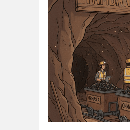
108 Pesantren Tangsel Dapat Internet 
KPK Usut Dugaan Suap Bea Cukai dala
MK Soroti Maskapai Pindahkan Penum