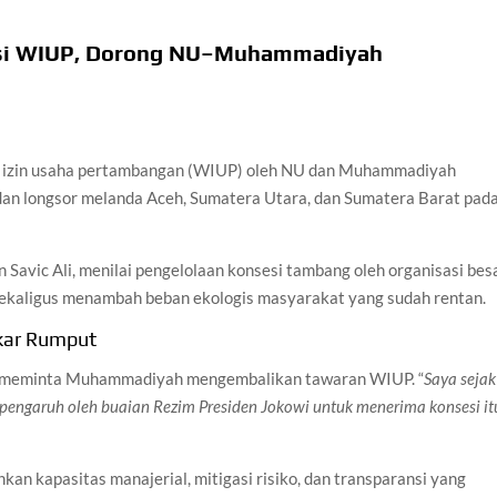
uasi WIUP, Dorong NU–Muhammadiyah
ah izin usaha pertambangan (WIUP) oleh NU dan Muhammadiyah
 dan longsor melanda Aceh, Sumatera Utara, dan Sumatera Barat pad
 Savic Ali, menilai pengelolaan konsesi tambang oleh organisasi bes
sekaligus menambah beban ekologis masyarakat yang sudah rentan.
kar Rumput
n meminta Muhammadiyah mengembalikan tawaran WIUP. “
Saya sejak
ngaruh oleh buaian Rezim Presiden Jokowi untuk menerima konsesi it
n kapasitas manajerial, mitigasi risiko, dan transparansi yang