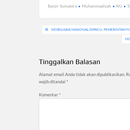
Banjir Sumatera
Muhammadiyah
NU
T
Navigasi
MOBILISASI NASIONAL DIPACU, PEMERINTAH F
pos
UG
Tinggalkan Balasan
Alamat email Anda tidak akan dipublikasikan.
R
wajib ditandai
*
Komentar
*