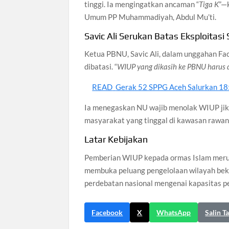
tinggi. Ia mengingatkan ancaman “
Tiga K
”—
Umum PP Muhammadiyah, Abdul Mu’ti.
Savic Ali Serukan Batas Eksploitasi
Ketua PBNU, Savic Ali, dalam unggahan F
dibatasi. “
WIUP yang dikasih ke PBNU harus di
READ
Gerak 52 SPPG Aceh Salurkan 185
Ia menegaskan NU wajib menolak WIUP jika
masyarakat yang tinggal di kawasan rawan 
Latar Kebijakan
Pemberian WIUP kepada ormas Islam merup
membuka peluang pengelolaan wilayah beka
perdebatan nasional mengenai kapasitas pe
Facebook
X
WhatsApp
Salin T