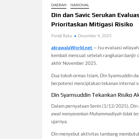
DAERAH
NASIONAL
Din dan Savic Serukan Eval
Prioritaskan Mitigasi Risiko
Pandji Raka
Desember 4, 2025
akrawalaWorld.net
— Isu evaluasi wilay
kembali mencuat setelah rangkaian banjir
akhir November 2025.
Dua tokoh ormas Islam, Din Syamsuddin dan
berpotensi menciptakan tekanan internal 
Din Syamsuddin Tekankan Risiko A
Dalam pernyataan Senin (1/12/2025), Di
awal menyarankan Muhammadiyah tidak terpe
ujarnya.
Din menyebut aktivitas tambang membutuhka