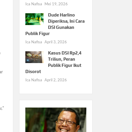
Ica Nafisa
Mei 19, 2026
Dude Harlino
Diperiksa, Ini Cara
DSI Gunakan
Publik Figur
Ica Nafisa
April 3, 2026
a
Kasus DSI Rp2,4
Triliun, Peran
Publik Figur Ikut
Disorot
ar
Ica Nafisa
April 2, 2026
u,
”