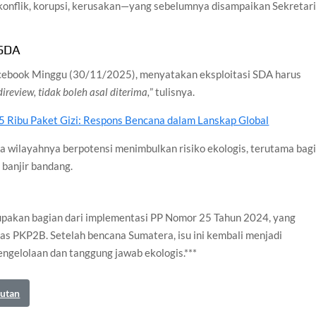
konflik, korupsi, kerusakan—yang sebelumnya disampaikan Sekretar
 SDA
acebook Minggu (30/11/2025), menyatakan eksploitasi SDA harus
review, tidak boleh asal diterima,
” tulisnya.
 Ribu Paket Gizi: Respons Bencana dalam Lanskap Global
 wilayahnya berpotensi menimbulkan risiko ekologis, terutama bag
banjir bandang.
akan bagian dari implementasi PP Nomor 25 Tahun 2024, yang
s PKP2B. Setelah bencana Sumatera, isu ini kembali menjadi
ngelolaan dan tanggung jawab ekologis.***
autan