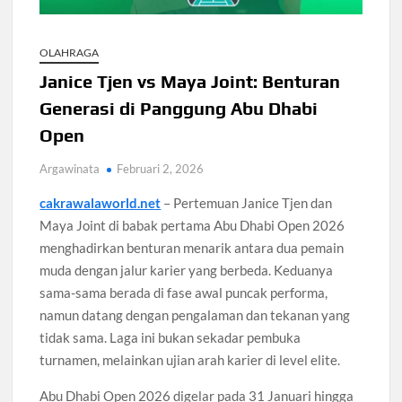
Pengangguran Indonesia Mei 2026 Turun Tipis, Pekerja
OLAHRAGA
Informal Tembus 87,88 Juta Orang
Janice Tjen vs Maya Joint: Benturan
Koperasi Desa Merah Putih Capai 83.382 Badan Hukum,
Generasi di Panggung Abu Dhabi
Pemerintah Percepat 35.857 Titik Operasional
Open
Siswa SMA SMK Jabar Wajib Pilah Sampah Jadi Praktikum
Argawinata
Februari 2, 2026
IPA 2026
cakrawalaworld.net
– Pertemuan Janice Tjen dan
Maya Joint di babak pertama Abu Dhabi Open 2026
TPPU Emas 74 Kg Febrie Adriansyah, Kejagung Periksa 3
Saksi Baru
menghadirkan benturan menarik antara dua pemain
muda dengan jalur karier yang berbeda. Keduanya
sama-sama berada di fase awal puncak performa,
Harga Tiket Kanye West Jakarta 2026 Mulai Rp1,875 Juta,
Ini Detail Kategori
namun datang dengan pengalaman dan tekanan yang
tidak sama. Laga ini bukan sekadar pembuka
Australia Dukung Transformasi Layanan Kesehatan Primer
turnamen, melainkan ujian arah karier di level elite.
Indonesia Lewat Riset
Abu Dhabi Open 2026 digelar pada 31 Januari hingga