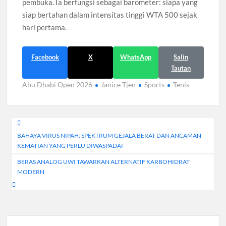
pembuka. Ia berfungsi sebagai barometer: siapa yang
siap bertahan dalam intensitas tinggi WTA 500 sejak
hari pertama.
Facebook
X
WhatsApp
Salin
Tautan
Abu Dhabi Open 2026
Janice Tjen
Sports
Tenis
Navigasi
BAHAYA VIRUS NIPAH: SPEKTRUM GEJALA BERAT DAN ANCAMAN
pos
KEMATIAN YANG PERLU DIWASPADAI
BERAS ANALOG UWI TAWARKAN ALTERNATIF KARBOHIDRAT
MODERN