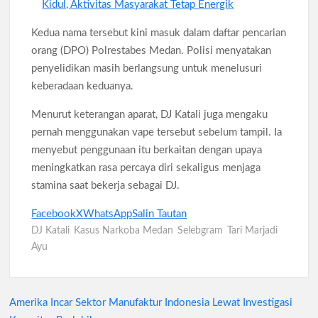
Kidul, Aktivitas Masyarakat Tetap Energik
Kedua nama tersebut kini masuk dalam daftar pencarian
orang (DPO) Polrestabes Medan. Polisi menyatakan
penyelidikan masih berlangsung untuk menelusuri
keberadaan keduanya.
Menurut keterangan aparat, DJ Katali juga mengaku
pernah menggunakan vape tersebut sebelum tampil. Ia
menyebut penggunaan itu berkaitan dengan upaya
meningkatkan rasa percaya diri sekaligus menjaga
stamina saat bekerja sebagai DJ.
Facebook
X
WhatsApp
Salin Tautan
DJ Katali
Kasus Narkoba Medan
Selebgram
Tari Marjadi
Ayu
Amerika Incar Sektor Manufaktur Indonesia Lewat Investigasi
Navigasi