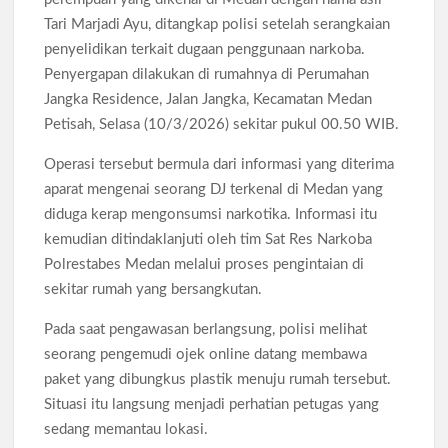
Anthropic Cetak Sejarah Matematika
Tari Marjadi Ayu, ditangkap polisi setelah serangkaian
penyelidikan terkait dugaan penggunaan narkoba.
Pengangguran Indonesia Mei 2026 Turun Tipis, Pekerja
Penyergapan dilakukan di rumahnya di Perumahan
Informal Tembus 87,88 Juta Orang
Jangka Residence, Jalan Jangka, Kecamatan Medan
Petisah, Selasa (10/3/2026) sekitar pukul 00.50 WIB.
Koperasi Desa Merah Putih Capai 83.382 Badan Hukum,
Pemerintah Percepat 35.857 Titik Operasional
Operasi tersebut bermula dari informasi yang diterima
aparat mengenai seorang DJ terkenal di Medan yang
Siswa SMA SMK Jabar Wajib Pilah Sampah Jadi Praktikum
diduga kerap mengonsumsi narkotika. Informasi itu
IPA 2026
kemudian ditindaklanjuti oleh tim Sat Res Narkoba
Polrestabes Medan melalui proses pengintaian di
TPPU Emas 74 Kg Febrie Adriansyah, Kejagung Periksa 3
Saksi Baru
sekitar rumah yang bersangkutan.
Pada saat pengawasan berlangsung, polisi melihat
Harga Tiket Kanye West Jakarta 2026 Mulai Rp1,875 Juta, Ini
seorang pengemudi ojek online datang membawa
Detail Kategori
paket yang dibungkus plastik menuju rumah tersebut.
Situasi itu langsung menjadi perhatian petugas yang
sedang memantau lokasi.