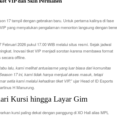
ket VIP dan Skin Permanen
n 17 tampil dengan gebrakan baru. Untuk pertama kalinya di fase
et VIP yang menyatukan pengalaman menonton langsung dengan benef
7 Februari 2026 pukul 17.00 WIB melalui situs resmi. Sejak jadwal
eningkat. Inovasi tiket VIP menjadi sorotan karena membawa format
secara offline.
Rabu lalu, kami melihat antusiasme yang luar biasa dari komunitas
i Season 17 ini, kami tidak hanya menjual akses masuk, tetapi
r setia kami melalui kehadiran tiket VIP,
” ujar Head of ID Esports
rtinus H Manurung.
ri Kursi hingga Layar Gim
arkan kursi paling dekat dengan panggung di XO Hall alias MPL