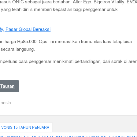
asuk ONIC sebagai juara bertahan, Alter Ego, Bigetron Vitality, EVO
yang telah dirilis memberi kepastian bagi penggemar untuk
fy, Pasar Global Bereaksi
dengan harga Rp85.000. Opsi ini memastikan komunitas luas tetap bisa
 secara langsung.
mperluas cara penggemar menikmati pertandingan, dari sorak di are
 Tautan
nesia
 VONIS 15 TAHUN PENJARA
PELARIAN PENGEMUDI PELAT PALSU DI GUNUNG SAHARI BERUJUNG PIDAN