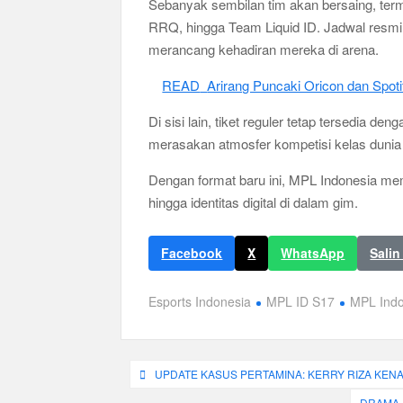
Sebanyak sembilan tim akan bersaing, term
RRQ, hingga Team Liquid ID. Jadwal resmi 
merancang kehadiran mereka di arena.
READ
Arirang Puncaki Oricon dan Spoti
Di sisi lain, tiket reguler tetap tersedia 
merasakan atmosfer kompetisi kelas dunia
Dengan format baru ini, MPL Indonesia me
hingga identitas digital di dalam gim.
Facebook
X
WhatsApp
Salin
Esports Indonesia
MPL ID S17
MPL Indo
Navigasi
UPDATE KASUS PERTAMINA: KERRY RIZA KENA
DRAMA 