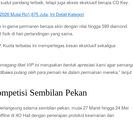
udut pandang terbaik, tetapi juga akses eksklusif berupa CD Key.
026 Mulai Rp1,875 Juta, Ini Detail Kategori
m in-game permanen berupa skin dengan nilai hingga 599 diamond.
 fisik di hari pertandingan yang sama.
P. Kuota terbatas ini mempertegas kesan eksklusif sekaligus
megang tiket VIP ini merupakan bentuk apresiasi kami agar semang
s dibawa pulang oleh para pemain ke dalam permainan mereka,
” lanjut
mpetisi Sembilan Pekan
erlangsung selama sembilan pekan, mulai 27 Maret hingga 24 Mei
 offline di XO Hall dengan penerapan protokol keamanan dan