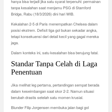
hanya bisa terjadi jika satu syarat terpenuhi: permainan
Informal Tembus 87,88 Juta Orang
tanpa kesalahan saat menjamu PSG di Stamford
Bridge, Rabu (18/3/2026) dini hari WIB.
Koperasi Desa Merah Putih Capai 83.382 Badan Hukum,
Pemerintah Percepat 35.857 Titik Operasional
Kekalahan 2-5 di Paris menempatkan Chelsea dalam
posisi ekstrem. Defisit tiga gol bukan sekadar angka,
Siswa SMA SMK Jabar Wajib Pilah Sampah Jadi Praktikum
tetapi konsekuensi dari detail kecil yang gagal mereka
IPA 2026
jaga.
TPPU Emas 74 Kg Febrie Adriansyah, Kejagung Periksa 3
Dalam konteks ini, satu kesalahan bisa berujung fatal.
Saksi Baru
Standar Tanpa Celah di Laga
Harga Tiket Kanye West Jakarta 2026 Mulai Rp1,875 Juta, Ini
Penentuan
Detail Kategori
Jika melihat leg pertama, pertandingan sempat berada
Australia Dukung Transformasi Layanan Kesehatan Primer
Indonesia Lewat Riset
dalam keseimbangan saat skor 2-2. Namun situasi
berubah drastis setelah satu momen krusial.
Blunder Filip Jorgensen membuka jalan bagi gol