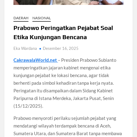
Santri Digital Tangsel Dibentuk Lewat Program AI
Pesantren
DAERAH
NASIONAL
Gelombang Panas Seoul Picu Pembatalan 10 Laga
Prabowo Peringatkan Pejabat Soal
Bank Dunia Mulai Persiapan IDA22, Sri Mulyani Jadi Ketua
Independen
Etika Kunjungan Bencana
Eka Wardana
Desember 16, 2025
Dokter Ungkap Dampak Padel pada Cedera Kaki 2026
CakrawalaWorld.net
– Presiden Prabowo Subianto
memperingatkan jajaran kabinet mengenai etika
Sidang MK Bahas Tanggung Jawab Maskapai Saat Delay
kunjungan pejabat ke lokasi bencana, agar tidak
berhenti pada simbol kehadiran tanpa kerja nyata.
Box Office Hollywood 2026 Tembus 4 Film Rp18 Triliun
Peringatan itu disampaikan dalam Sidang Kabinet
Paripurna di Istana Merdeka, Jakarta Pusat, Senin
(15/12/2025).
Prabowo menyoroti perilaku sejumlah pejabat yang
mendatangi wilayah terdampak bencana di Aceh,
Sumatera Utara, dan Sumatera Barat tanpa membawa