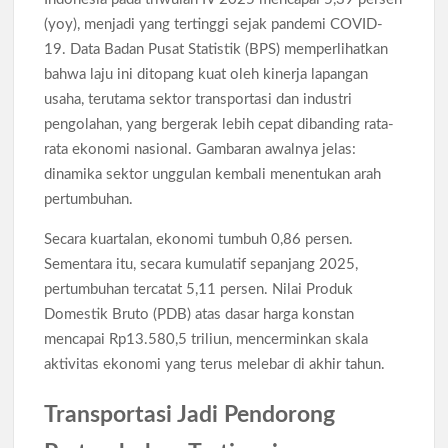
Pengangguran Indonesia Mei 2026 Turun Tipis, Pekerja
Informal Tembus 87,88 Juta Orang
(yoy), menjadi yang tertinggi sejak pandemi COVID-
19. Data Badan Pusat Statistik (BPS) memperlihatkan
Koperasi Desa Merah Putih Capai 83.382 Badan Hukum,
bahwa laju ini ditopang kuat oleh kinerja lapangan
Pemerintah Percepat 35.857 Titik Operasional
usaha, terutama sektor transportasi dan industri
pengolahan, yang bergerak lebih cepat dibanding rata-
Siswa SMA SMK Jabar Wajib Pilah Sampah Jadi Praktikum
rata ekonomi nasional. Gambaran awalnya jelas:
IPA 2026
dinamika sektor unggulan kembali menentukan arah
pertumbuhan.
TPPU Emas 74 Kg Febrie Adriansyah, Kejagung Periksa 3
Saksi Baru
Secara kuartalan, ekonomi tumbuh 0,86 persen.
Sementara itu, secara kumulatif sepanjang 2025,
Harga Tiket Kanye West Jakarta 2026 Mulai Rp1,875 Juta, Ini
pertumbuhan tercatat 5,11 persen. Nilai Produk
Detail Kategori
Domestik Bruto (PDB) atas dasar harga konstan
mencapai Rp13.580,5 triliun, mencerminkan skala
Australia Dukung Transformasi Layanan Kesehatan Primer
aktivitas ekonomi yang terus melebar di akhir tahun.
Indonesia Lewat Riset
Transportasi Jadi Pendorong