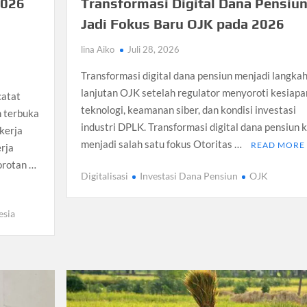
2026
Transformasi Digital Dana Pensiu
Jadi Fokus Baru OJK pada 2026
lina Aiko
Juli 28, 2026
Transformasi digital dana pensiun menjadi langka
lanjutan OJK setelah regulator menyoroti kesiapa
catat
teknologi, keamanan siber, dan kondisi investasi
n terbuka
industri DPLK. Transformasi digital dana pensiun k
kerja
menjadi salah satu fokus Otoritas …
READ MORE
rja
orotan …
Digitalisasi
Investasi Dana Pensiun
OJK
esia