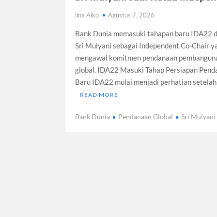
Dokter Ungkap Dampak Padel pada Ce
lina Aiko
Agustus 7, 2026
Sidang MK Bahas Tanggung Jawab Mas
Bank Dunia memasuki tahapan baru IDA22 
Box Office Hollywood 2026 Tembus 4 F
Sri Mulyani sebagai Independent Co-Chair y
mengawal komitmen pendanaan pembangun
global. IDA22 Masuki Tahap Persiapan Pen
Baru IDA22 mulai menjadi perhatian setela
READ MORE
Bank Dunia
Pendanaan Global
Sri Mulyani