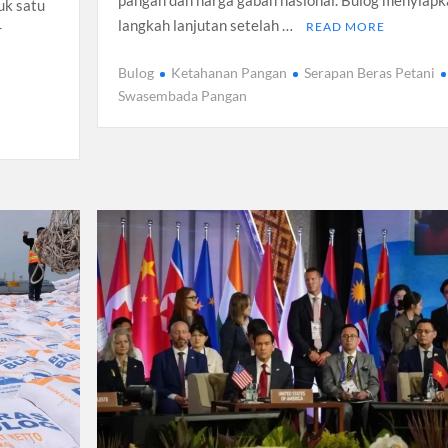
pangan dan harga gabah nasional. Bulog menyiapk
uk satu
langkah lanjutan setelah …
READ MORE
r
Bulog
Ketahanan Pangan
Serapan Beras Petani
Swasembada Pangan