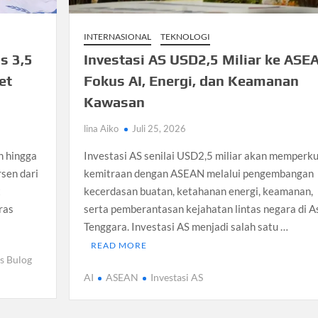
INTERNASIONAL
TEKNOLOGI
s 3,5
Investasi AS USD2,5 Miliar ke ASE
et
Fokus AI, Energi, dan Keamanan
Kawasan
lina Aiko
Juli 25, 2026
n hingga
Investasi AS senilai USD2,5 miliar akan memperk
rsen dari
kemitraan dengan ASEAN melalui pengembangan
t
kecerdasan buatan, ketahanan energi, keamanan,
ras
serta pemberantasan kejahatan lintas negara di A
Tenggara. Investasi AS menjadi salah satu …
READ MORE
s Bulog
AI
ASEAN
Investasi AS