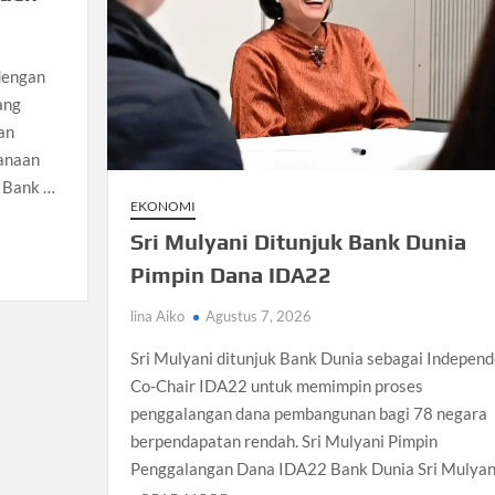
dera Kaki 2026
kapai Saat Delay
dengan
ilm Rp18 Triliun
ang
an
danaan
h Bank …
EKONOMI
Sri Mulyani Ditunjuk Bank Dunia
Pimpin Dana IDA22
lina Aiko
Agustus 7, 2026
Sri Mulyani ditunjuk Bank Dunia sebagai Independ
Co-Chair IDA22 untuk memimpin proses
penggalangan dana pembangunan bagi 78 negara
berpendapatan rendah. Sri Mulyani Pimpin
Penggalangan Dana IDA22 Bank Dunia Sri Mulyan