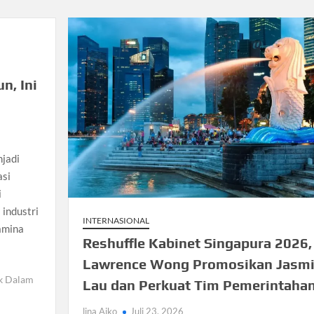
n, Ini
jadi
asi
i
industri
INTERNASIONAL
amina
Reshuffle Kabinet Singapura 2026,
Lawrence Wong Promosikan Jasm
k Dalam
Lau dan Perkuat Tim Pemerintaha
lina Aiko
Juli 23, 2026