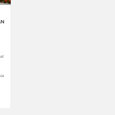
AN
uat
sia