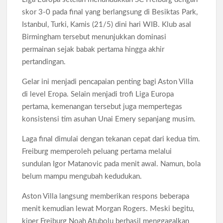
Bank Dunia Mulai Persiapan IDA22, Sri Mulyani Jadi Ketua
skor 3-0 pada final yang berlangsung di Besiktas Park,
Independen
Istanbul, Turki, Kamis (21/5) dini hari WIB. Klub asal
Dokter Ungkap Dampak Padel pada Cedera Kaki 2026
Birmingham tersebut menunjukkan dominasi
permainan sejak babak pertama hingga akhir
pertandingan.
Sidang MK Bahas Tanggung Jawab Maskapai Saat Delay
Gelar ini menjadi pencapaian penting bagi Aston Villa
Box Office Hollywood 2026 Tembus 4 Film Rp18 Triliun
di level Eropa. Selain menjadi trofi Liga Europa
pertama, kemenangan tersebut juga mempertegas
konsistensi tim asuhan Unai Emery sepanjang musim.
Laga final dimulai dengan tekanan cepat dari kedua tim.
Freiburg memperoleh peluang pertama melalui
sundulan Igor Matanovic pada menit awal. Namun, bola
belum mampu mengubah kedudukan.
Aston Villa langsung memberikan respons beberapa
menit kemudian lewat Morgan Rogers. Meski begitu,
kiper Freiburg Noah Atubolu berhasil menggagalkan