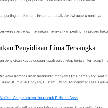
ggap penting untuk memulihkan nama baik Jokowi apabila nantinya
 penyelesaian cepat, melainkan menekankan pentingnya proses huk
utkan Penyidikan Lima Tersangka
n penyidikan kasus dugaan ijazah palsu tetap berjalan terhadap lim
tro Jaya Kombes Iman Imanuddin menyebut lima nama yang saat in
Suryo, Kurnia Tri Rohyani, Rustam Effendi, Muhammad Rizal Fadilla
ifkan Satgas Infrastruktur untuk Pulihkan Aceh
nya tetap dilanjutkan hingga tahap persidangan di pengadilan
,” ujar