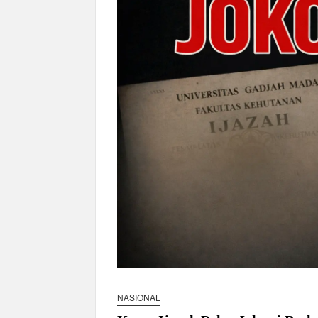
Sidang MK Bahas Tanggung Jawab Maska
Box Office Hollywood 2026 Tembus 4 Fi
Netflix Digugat Rp1,8 Triliun Usai Hard
NASIONAL