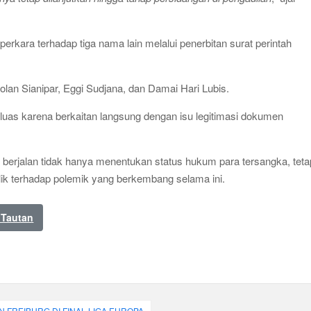
 perkara terhadap tiga nama lain melalui penerbitan surat perintah
lan Sianipar, Eggi Sudjana, dan Damai Hari Lubis.
n luas karena berkaitan langsung dengan isu legitimasi dokumen
berjalan tidak hanya menentukan status hukum para tersangka, teta
lik terhadap polemik yang berkembang selama ini.
 Tautan
N FREIBURG DI FINAL LIGA EUROPA