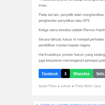
Iman.
Pada sisi lain, penyidik telah menghentikan
penghentian penyidikan atau SP3.
Ketiga nama tersebut adalah Rismon Hasiho
Secara faktual, kasus ini menjadi perhatia
pendidikan mantan kepala negara.
Hal krusialnya, proses hukum yang sedang 
juga berpotensi memengaruhi persepsi pub
Facebook
X
WhatsApp
Salin
Ijazah Palsu
Jokowi
Polda Metro Jaya
Navigasi
ASTON VILLA TAMPIL DOMINAN SAAT KALAHKA