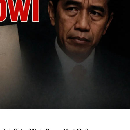
pai Saat Delay
lm Rp18 Triliun
 Drive Film Hilang