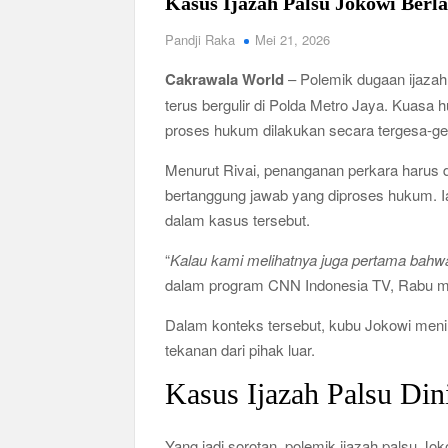
Kasus Ijazah Palsu Jokowi Berl
Pandji Raka
Mei 21, 2026
Cakrawala World
– Polemik dugaan ijaza
terus bergulir di Polda Metro Jaya. Kuas
proses hukum dilakukan secara tergesa-ge
Menurut Rivai, penanganan perkara harus d
bertanggung jawab yang diproses hukum. Ia 
dalam kasus tersebut.
“
Kalau kami melihatnya juga pertama bah
dalam program CNN Indonesia TV, Rabu 
Dalam konteks tersebut, kubu Jokowi meni
tekanan dari pihak luar.
Kasus Ijazah Palsu Din
Yang jadi sorotan, polemik ijazah palsu Jo