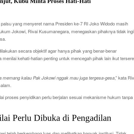
anjut, Kubu Minta Proses Hati-Hati
h palsu yang menyeret nama Presiden ke-7 RI Joko Widodo masih
a hukum Jokowi, Rivai Kusumanegara, menegaskan pihaknya tidak ing
sa.
ilakukan secara objektif agar hanya pihak yang benar-benar
menilai kehati-hatian penting untuk mencegah pihak lain ikut tersere
wa memang kalau Pak Jokowi nggak mau juga tergesa-gesa
,” kata Ri
malam.
lai proses penyidikan perlu berjalan sesuai mekanisme hukum tanpa
ilai Perlu Dibuka di Pengadilan
kowi telah berkembang luas dan melibatkan banyak institusi. Tidak