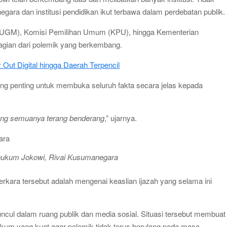
egara dan institusi pendidikan ikut terbawa dalam perdebatan publik.
 (UGM), Komisi Pemilihan Umum (KPU), hingga Kementerian
agian dari polemik yang berkembang.
Out Digital hingga Daerah Terpencil
ang penting untuk membuka seluruh fakta secara jelas kepada
idang semuanya terang benderang
,” ujarnya.
ukum Jokowi, Rivai Kusumanegara
rkara tersebut adalah mengenai keaslian ijazah yang selama ini
uncul dalam ruang publik dan media sosial. Situasi tersebut membuat
ukum yang kuat agar polemik tidak terus berulang pada masa