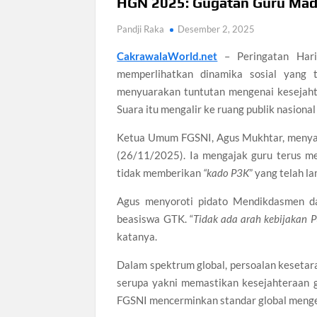
HGN 2025: Gugatan Guru Mad
Pandji Raka
Desember 2, 2025
CakrawalaWorld.net
– Peringatan Hari
memperlihatkan dinamika sosial yang 
menyuarakan tuntutan mengenai kesejaht
Suara itu mengalir ke ruang publik nasiona
Ketua Umum FGSNI, Agus Mukhtar, menya
(26/11/2025). Ia mengajak guru terus 
tidak memberikan
“kado P3K
” yang telah l
Agus menyoroti pidato Mendikdasmen d
beasiswa GTK. “
Tidak ada arah kebijakan P
katanya.
Dalam spektrum global, persoalan keseta
serupa yakni memastikan kesejahteraan gu
FGSNI mencerminkan standar global menge