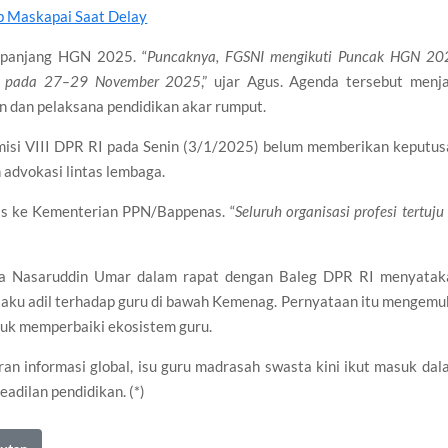
 Maskapai Saat Delay
epanjang HGN 2025. “
Puncaknya, FGSNI mengikuti Puncak HGN 20
no pada 27–29 November 2025
,” ujar Agus. Agenda tersebut menja
n dan pelaksana pendidikan akar rumput.
isi VIII DPR RI pada Senin (3/1/2025) belum memberikan keputus
advokasi lintas lembaga.
is ke Kementerian PPN/Bappenas. “
Seluruh organisasi profesi tertuju
a Nasaruddin Umar dalam rapat dengan Baleg DPR RI menyatak
ku adil terhadap guru di bawah Kemenag. Pernyataan itu mengemu
tuk memperbaiki ekosistem guru.
n informasi global, isu guru madrasah swasta kini ikut masuk dal
adilan pendidikan. (*)