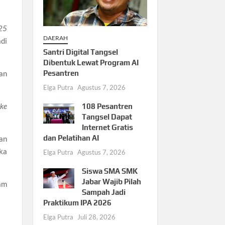
25
DAERAH
di
Santri Digital Tangsel
Dibentuk Lewat Program AI
Pesantren
an
Elga Putra
Agustus 7, 2026
 ke
108 Pesantren
Tangsel Dapat
Internet Gratis
dan Pelatihan AI
an
ka
Elga Putra
Agustus 7, 2026
Siswa SMA SMK
Jabar Wajib Pilah
am
Sampah Jadi
Praktikum IPA 2026
Elga Putra
Juli 28, 2026