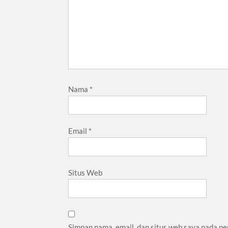
Nama
*
Email
*
Situs Web
Simpan nama, email, dan situs web saya pada pe