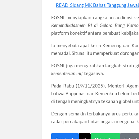
READ
Sidang MK Bahas Tanggung Jawab
FGSNI menyiapkan rangkaian audiensi s
Kemendikdasmen RI di Gelora Bung Kar
platform konektif antara pembuat kebijaka
Ia menyebut rapat kerja Kemenag dan Kom
memadai. Situasi itu memperkuat dorongan 
FGSNI juga mengarahkan langkah strateg
kementerian ini
,” tegasnya.
Pada Rabu (19/11/2025), Menteri Agam
bahwa Bappenas dan Kemenkeu belum berla
di tengah meningkatnya tekanan global un
Dengan semakin terbukanya arus pertukara
radar percakapan lintas negara mengenai ke