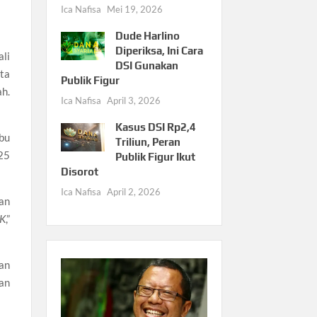
Ica Nafisa
Mei 19, 2026
Dude Harlino
Diperiksa, Ini Cara
li
DSI Gunakan
ta
Publik Figur
h.
Ica Nafisa
April 3, 2026
Kasus DSI Rp2,4
bu
Triliun, Peran
25
Publik Figur Ikut
Disorot
Ica Nafisa
April 2, 2026
an
3K
,”
an
an