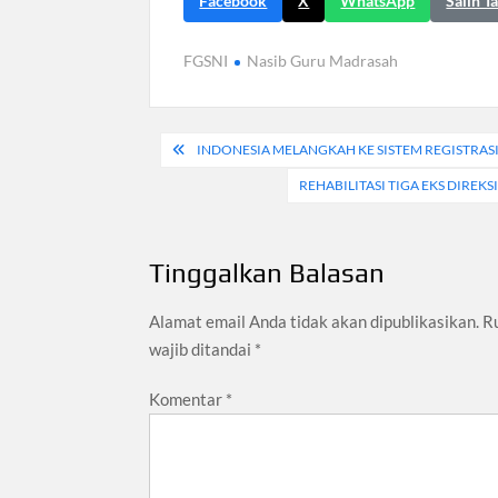
Facebook
X
WhatsApp
Salin T
FGSNI
Nasib Guru Madrasah
Navigasi
INDONESIA MELANGKAH KE SISTEM REGISTRASI
pos
REHABILITASI TIGA EKS DIRE
Tinggalkan Balasan
Alamat email Anda tidak akan dipublikasikan.
R
wajib ditandai
*
Komentar
*