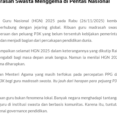
rasah Swasta Menggema di Pentas Nasional
 Guru Nasional (HGN) 2025 pada Rabu (26/11/2025) kemba
terhubung dengan jejaring global. Ribuan guru madrasah swas
eraan dan peluang P3K yang belum tersentuh kebijakan pemerinta
l dan menjadi bagian dari percakapan pendidikan dunia.
mpaikan selamat HGN 2025 dalam keterangannya yang dikutip Ra
mengabdi bagi masa depan anak bangsa. Namun ia menilai HGN 20
ama diharapkan.
an Menteri Agama yang masih terfokus pada percepatan PPG d
3K bagi guru madrasah swasta. Itu jauh dari harapan para pejuang P
raan guru bukan fenomena lokal. Banyak negara menghadapi tantang
ru di institusi swasta dan berbasis komunitas. Karena itu, tuntut
nai governance pendidikan.