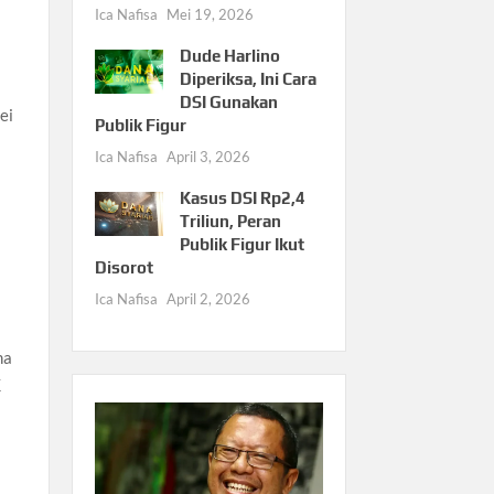
Ica Nafisa
Mei 19, 2026
Dude Harlino
Diperiksa, Ini Cara
DSI Gunakan
ei
Publik Figur
Ica Nafisa
April 3, 2026
Kasus DSI Rp2,4
Triliun, Peran
Publik Figur Ikut
Disorot
Ica Nafisa
April 2, 2026
ha
K