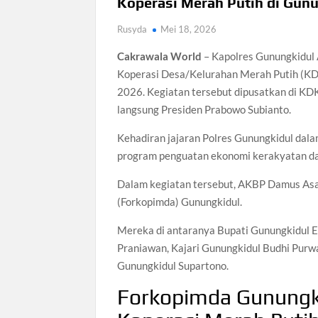
Koperasi Merah Putih di Gun
Rusyda
Mei 18, 2026
Cakrawala World
– Kapolres Gunungkidul
Koperasi Desa/Kelurahan Merah Putih (KDK
2026. Kegiatan tersebut dipusatkan di KD
langsung Presiden Prabowo Subianto.
Kehadiran jajaran Polres Gunungkidul dala
program penguatan ekonomi kerakyatan da
Dalam kegiatan tersebut, AKBP Damus Asa
(Forkopimda) Gunungkidul.
Mereka di antaranya Bupati Gunungkidul E
Praniawan, Kajari Gunungkidul Budhi Pur
Gunungkidul Supartono.
Forkopimda Gunungk