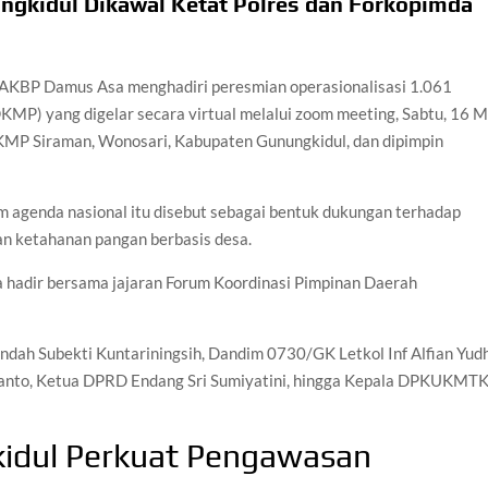
ungkidul Dikawal Ketat Polres dan Forkopimda
 AKBP Damus Asa menghadiri peresmian operasionalisasi 1.061
MP) yang digelar secara virtual melalui zoom meeting, Sabtu, 16 M
KMP Siraman, Wonosari, Kabupaten Gunungkidul, dan dipimpin
m agenda nasional itu disebut sebagai bentuk dukungan terhadap
n ketahanan pangan berbasis desa.
 hadir bersama jajaran Forum Koordinasi Pimpinan Daerah
ndah Subekti Kuntariningsih, Dandim 0730/GK Letkol Inf Alfian Yud
wanto, Ketua DPRD Endang Sri Sumiyatini, hingga Kepala DPKUKMT
idul Perkuat Pengawasan