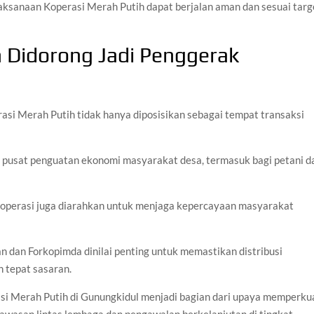
elaksanaan Koperasi Merah Putih dapat berjalan aman dan sesuai targ
h Didorong Jadi Penggerak
asi Merah Putih tidak hanya diposisikan sebagai tempat transaksi
 pusat penguatan ekonomi masyarakat desa, termasuk bagi petani d
koperasi juga diarahkan untuk menjaga kepercayaan masyarakat
n dan Forkopimda dinilai penting untuk memastikan distribusi
n tepat sasaran.
rasi Merah Putih di Gunungkidul menjadi bagian dari upaya memperku
awasan lintas lembaga dan pengawalan berkelanjutan di tingkat