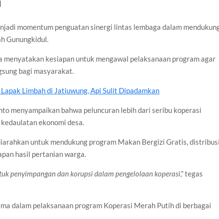
h
enjadi momentum penguatan sinergi lintas lembaga dalam mendukun
ah Gunungkidul.
mda menyatakan kesiapan untuk mengawal pelaksanaan program agar
gsung bagi masyarakat.
apak Limbah di Jatiuwung, Api Sulit Dipadamkan
to menyampaikan bahwa peluncuran lebih dari seribu koperasi
 kedaulatan ekonomi desa.
diarahkan untuk mendukung program Makan Bergizi Gratis, distribus
apan hasil pertanian warga.
tuk penyimpangan dan korupsi dalam pengelolaan koperasi
,” tegas
ama dalam pelaksanaan program Koperasi Merah Putih di berbagai