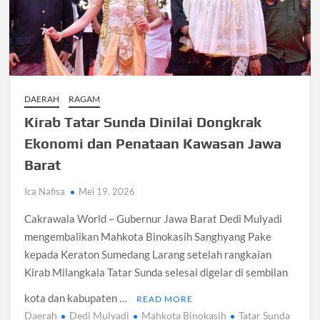
Santri Digital Tangsel Dibentuk Lewat Program AI
Pesantren
Gelombang Panas Seoul Picu Pembatalan 10 Laga
Bank Dunia Mulai Persiapan IDA22, Sri Mulyani Jadi Ketua
Independen
DAERAH
RAGAM
Kirab Tatar Sunda Dinilai Dongkrak
Dokter Ungkap Dampak Padel pada Cedera Kaki 2026
Ekonomi dan Penataan Kawasan Jawa
Barat
Sidang MK Bahas Tanggung Jawab Maskapai Saat Delay
Ica Nafisa
Mei 19, 2026
Box Office Hollywood 2026 Tembus 4 Film Rp18 Triliun
Cakrawala World – Gubernur Jawa Barat Dedi Mulyadi
mengembalikan Mahkota Binokasih Sanghyang Pake
kepada Keraton Sumedang Larang setelah rangkaian
Kirab Milangkala Tatar Sunda selesai digelar di sembilan
kota dan kabupaten …
READ MORE
Daerah
Dedi Mulyadi
Mahkota Binokasih
Tatar Sunda