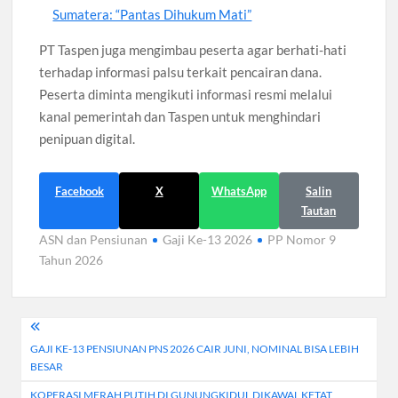
Sumatera: “Pantas Dihukum Mati”
PT Taspen juga mengimbau peserta agar berhati-hati
terhadap informasi palsu terkait pencairan dana.
Peserta diminta mengikuti informasi resmi melalui
kanal pemerintah dan Taspen untuk menghindari
penipuan digital.
Facebook
X
WhatsApp
Salin
Tautan
ASN dan Pensiunan
Gaji Ke-13 2026
PP Nomor 9
Tahun 2026
Navigasi
GAJI KE-13 PENSIUNAN PNS 2026 CAIR JUNI, NOMINAL BISA LEBIH
pos
BESAR
KOPERASI MERAH PUTIH DI GUNUNGKIDUL DIKAWAL KETAT