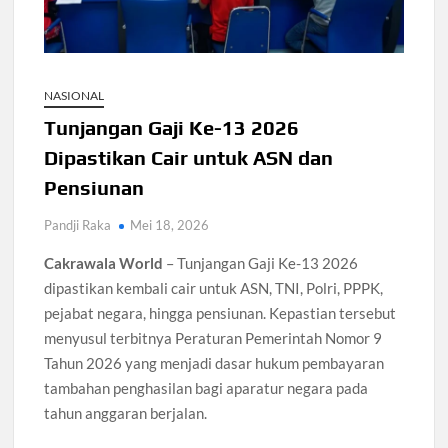
108 Pesantren Tangsel Dapat Internet Gratis dan
Pelatihan AI
KPK Usut Dugaan Suap Bea Cukai dalam Kasus Impor
NASIONAL
Tunjangan Gaji Ke-13 2026
MK Soroti Maskapai Pindahkan Penumpang Saat Delay
Dipastikan Cair untuk ASN dan
Redmi 17 5G Rilis China dengan Baterai 6300 mAh
Pensiunan
Pandji Raka
Mei 18, 2026
Masalah Kaki Aktif Olahraga: 5 Cedera yang Sering Terjadi
Cakrawala World
– Tunjangan Gaji Ke-13 2026
Sri Mulyani Ditunjuk Bank Dunia Pimpin Dana IDA22
dipastikan kembali cair untuk ASN, TNI, Polri, PPPK,
pejabat negara, hingga pensiunan. Kepastian tersebut
menyusul terbitnya Peraturan Pemerintah Nomor 9
Tahun 2026 yang menjadi dasar hukum pembayaran
tambahan penghasilan bagi aparatur negara pada
tahun anggaran berjalan.