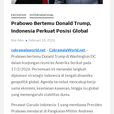
Santri Digital Tangsel Dibentuk Lewat Program AI
Pesantren
EKONOMI
INTERNASIONAL
Gelombang Panas Seoul Picu Pembatalan 10 Laga
Prabowo Bertemu Donald Trump,
Bank Dunia Mulai Persiapan IDA22, Sri Mulyani Jadi Ketua
Independen
Indonesia Perkuat Posisi Global
lina Aiko
Februari 18, 2026
Dokter Ungkap Dampak Padel pada Cedera Kaki 2026
cakrawalaworld.net
–
CakrawalaWorld.net
–
Prabowo bertemu Donald Trump di Washington DC
Sidang MK Bahas Tanggung Jawab Maskapai Saat Delay
dalam kunjungan resmi ke Amerika Serikat pada
17/2/2026. Pertemuan ini menandai langkah
Box Office Hollywood 2026 Tembus 4 Film Rp18 Triliun
diplomasi strategis Indonesia di tengah dinamika
geopolitik global. Agenda tersebut mencakup kerja
sama ekonomi, keamanan kawasan, hingga isu global
yang memengaruhi stabilitas dunia.
Pesawat Garuda Indonesia-1 yang membawa Presiden
Prabowo mendarat di Pangkalan Militer Andrews