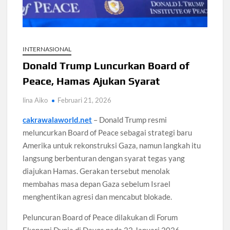
Pengangguran Indonesia Mei 2026 Turun Tipis, Pekerja
Informal Tembus 87,88 Juta Orang
INTERNASIONAL
Koperasi Desa Merah Putih Capai 83.382 Badan Hukum,
Donald Trump Luncurkan Board of
Pemerintah Percepat 35.857 Titik Operasional
Peace, Hamas Ajukan Syarat
Siswa SMA SMK Jabar Wajib Pilah Sampah Jadi Praktikum
lina Aiko
Februari 21, 2026
IPA 2026
cakrawalaworld.net
– Donald Trump resmi
TPPU Emas 74 Kg Febrie Adriansyah, Kejagung Periksa 3
meluncurkan Board of Peace sebagai strategi baru
Saksi Baru
Amerika untuk rekonstruksi Gaza, namun langkah itu
langsung berbenturan dengan syarat tegas yang
Harga Tiket Kanye West Jakarta 2026 Mulai Rp1,875 Juta,
diajukan Hamas. Gerakan tersebut menolak
Ini Detail Kategori
membahas masa depan Gaza sebelum Israel
menghentikan agresi dan mencabut blokade.
Australia Dukung Transformasi Layanan Kesehatan Primer
Indonesia Lewat Riset
Peluncuran Board of Peace dilakukan di Forum