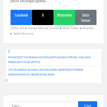
pasar keuangan global.
Facebook
X
WhatsApp
Salin
Tautan
Dolar AS
Harga Minyak Dunia
Nilai Tukar
Rupiah
Selat Hormuz
Navigasi
MICROSOFT KURANGI KETERGANTUNGAN OPENAI, MAI KINI
pos
PERKUAT FITUR OFFICE
TNI JELASKAN ALASAN JAGA RUMAH JAMPIDSUS FEBRIE
ADRIANSYAH DI JAKARTA SELATAN
Cari