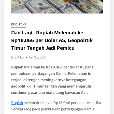
Santri Digital Tangsel Dibentuk Lewat Program AI
Pesantren
Gelombang Panas Seoul Picu Pembatalan 10 Laga
EKONOMI
Bank Dunia Mulai Persiapan IDA22, Sri Mulyani Jadi Ketua
Independen
Dan Lagi.. Rupiah Melemah ke
Rp18.066 per Dolar AS, Geopolitik
Dokter Ungkap Dampak Padel pada Cedera Kaki 2026
Timur Tengah Jadi Pemicu
lina Aiko
Juli 9, 2026
Sidang MK Bahas Tanggung Jawab Maskapai Saat Delay
Rupiah melemah ke Rp18.066 per dolar AS pada
pembukaan perdagangan Kamis. Pelemahan ini
Box Office Hollywood 2026 Tembus 4 Film Rp18 Triliun
terjadi di tengah meningkatnya ketegangan
geopolitik di Timur Tengah yang memengaruhi
sentimen pasar dan mata uang kawasan Asia.
Rupiah
melemah ke level Rp18.066 per dolar Amerika
Serikat (AS) pada pembukaan perdagangan Kamis