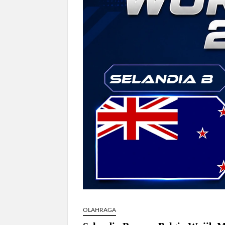
Harga Tiket Kanye West Jakarta 2026 Mul
Australia Dukung Transformasi Layanan 
Harga Galaxy Z Fold 8 Naik hingga Rp9
Klasemen Piala AFF 2026 Grup A Usai 
OLAHRAGA