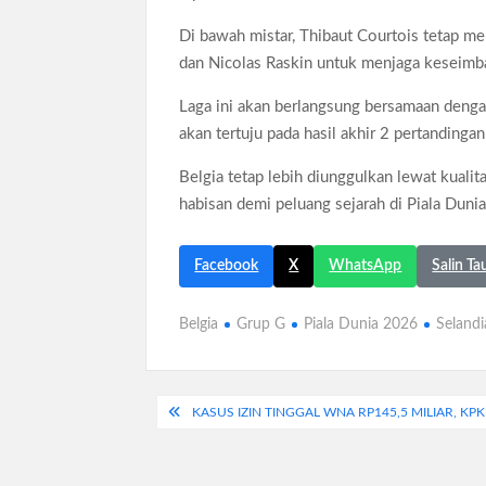
Di bawah mistar, Thibaut Courtois tetap m
dan Nicolas Raskin untuk menjaga keseimba
Laga ini akan berlangsung bersamaan dengan
akan tertuju pada hasil akhir 2 pertandingan
Belgia tetap lebih diunggulkan lewat kuali
habisan demi peluang sejarah di Piala Duni
Facebook
X
WhatsApp
Salin Ta
Belgia
Grup G
Piala Dunia 2026
Selandi
Navigasi
KASUS IZIN TINGGAL WNA RP145,5 MILIAR, KP
pos