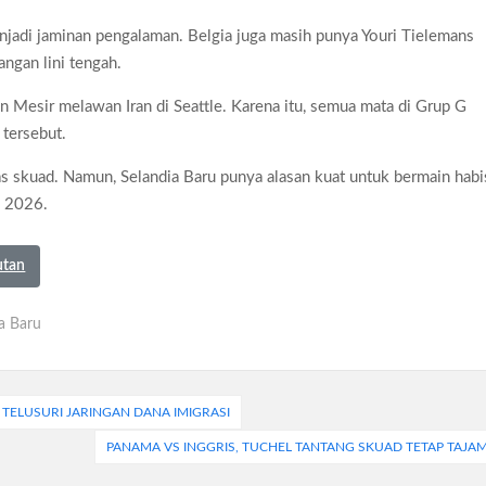
enjadi jaminan pengalaman. Belgia juga masih punya Youri Tielemans
ngan lini tengah.
 Mesir melawan Iran di Seattle. Karena itu, semua mata di Grup G
 tersebut.
tas skuad. Namun, Selandia Baru punya alasan kuat untuk bermain habi
a 2026.
utan
a Baru
K TELUSURI JARINGAN DANA IMIGRASI
PANAMA VS INGGRIS, TUCHEL TANTANG SKUAD TETAP TAJA