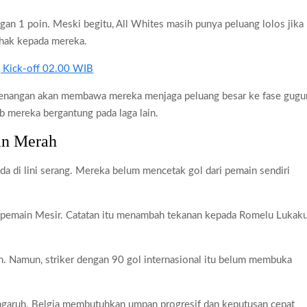
gan 1 poin. Meski begitu, All Whites masih punya peluang lolos jika
ihak kepada mereka.
ni, Kick-off 02.00 WIB
emenangan akan membawa mereka menjaga peluang besar ke fase gugur
b mereka bergantung pada laga lain.
an Merah
da di lini serang. Mereka belum mencetak gol dari pemain sendiri
al pemain Mesir. Catatan itu menambah tekanan kepada Romelu Lukaku
an. Namun, striker dengan 90 gol internasional itu belum membuka
engaruh. Belgia membutuhkan umpan progresif dan keputusan cepat