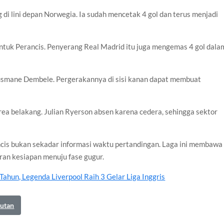
 di lini depan Norwegia. Ia sudah mencetak 4 gol dan terus menjadi
tuk Perancis. Penyerang Real Madrid itu juga mengemas 4 gol dala
usmane Dembele. Pergerakannya di sisi kanan dapat membuat
area belakang. Julian Ryerson absen karena cedera, sehingga sektor
cis bukan sekadar informasi waktu pertandingan. Laga ini membawa
uran kesiapan menuju fase gugur.
ahun, Legenda Liverpool Raih 3 Gelar Liga Inggris
autan