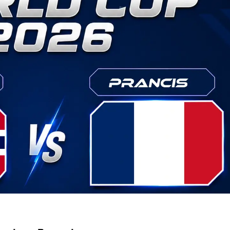
dera Kaki 2026
kapai Saat Delay
ilm Rp18 Triliun