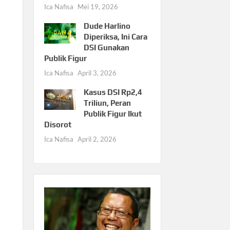
Ica Nafisa
Mei 19, 2026
Dude Harlino
Diperiksa, Ini Cara
DSI Gunakan
Publik Figur
Ica Nafisa
April 3, 2026
Kasus DSI Rp2,4
Triliun, Peran
2
Publik Figur Ikut
Disorot
Ica Nafisa
April 2, 2026