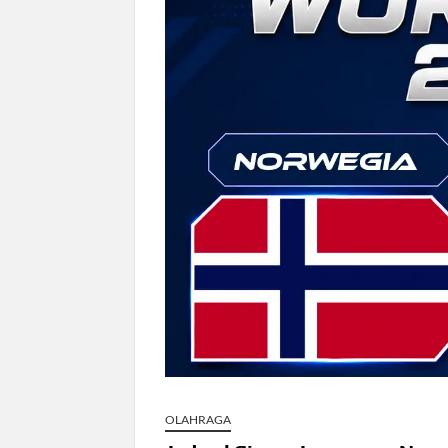
Dokter Ungkap Dampak Padel pada Ce
Sidang MK Bahas Tanggung Jawab Mas
Box Office Hollywood 2026 Tembus 4 F
OLAHRAGA