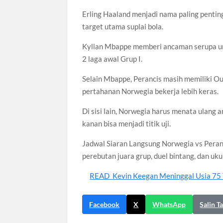
Erling Haaland menjadi nama paling penting
target utama suplai bola.
Kylian Mbappe memberi ancaman serupa un
2 laga awal Grup I.
Selain Mbappe, Perancis masih memiliki O
pertahanan Norwegia bekerja lebih keras.
Di sisi lain, Norwegia harus menata ulang 
kanan bisa menjadi titik uji.
Jadwal Siaran Langsung Norwegia vs Peran
perebutan juara grup, duel bintang, dan uk
READ
Kevin Keegan Meninggal Usia 75 T
Facebook
X
WhatsApp
Salin T