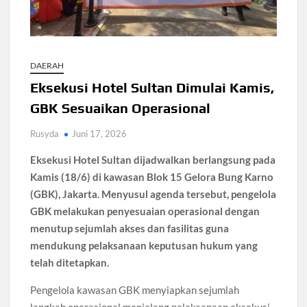
Santri Digital Tangsel Dibentuk Lewat Program AI
Pesantren
Gelombang Panas Seoul Picu Pembatalan 10 Laga
DAERAH
Bank Dunia Mulai Persiapan IDA22, Sri Mulyani Jadi Ketua
Independen
Eksekusi Hotel Sultan Dimulai Kamis,
GBK Sesuaikan Operasional
Dokter Ungkap Dampak Padel pada Cedera Kaki 2026
Rusyda
Juni 17, 2026
Sidang MK Bahas Tanggung Jawab Maskapai Saat Delay
Eksekusi Hotel Sultan dijadwalkan berlangsung pada
Kamis (18/6) di kawasan Blok 15 Gelora Bung Karno
(GBK), Jakarta. Menyusul agenda tersebut, pengelola
Box Office Hollywood 2026 Tembus 4 Film Rp18 Triliun
GBK melakukan penyesuaian operasional dengan
menutup sejumlah akses dan fasilitas guna
mendukung pelaksanaan keputusan hukum yang
telah ditetapkan.
Pengelola kawasan GBK menyiapkan sejumlah