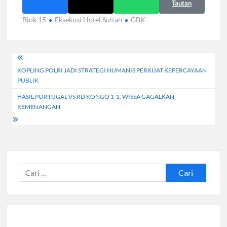
Tautan
Blok 15
Eksekusi Hotel Sultan
GBK
Navigasi
KOPLING POLRI JADI STRATEGI HUMANIS PERKUAT KEPERCAYAAN
pos
PUBLIK
HASIL PORTUGAL VS RD KONGO 1-1, WISSA GAGALKAN
KEMENANGAN
Cari
untuk: