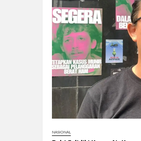
Sidang MK Bahas Tanggung Jawab Mas
Box Office Hollywood 2026 Tembus 4 F
Netflix Digugat Rp1,8 Triliun Usai Har
NASIONAL