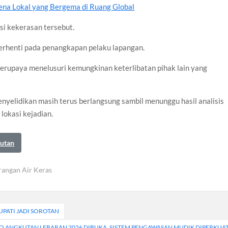
na Lokal yang Bergema di Ruang Global
si kekerasan tersebut.
berhenti pada penangkapan pelaku lapangan.
erupaya menelusuri kemungkinan keterlibatan pihak lain yang
enyelidikan masih terus berlangsung sambil menunggu hasil analisis
lokasi kejadian.
autan
rangan Air Keras
UPATI JADI SOROTAN
O ANGKUTAN LEBARAN 2026 DIBUKA, SISTEM PENGAWASAN MUDIK DIPERKUA