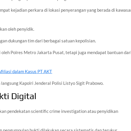
 tempat kejadian perkara di lokasi penyerangan yang berada di kawasa
kan oleh penyidik.
ngan dukungan tim dari berbagai satuan kepolisian.
i oleh Polres Metro Jakarta Pusat, tetapi juga mendapat bantuan dar
filiasi dalam Kasus PT AKT
langsung Kapolri Jenderal Polisi Listyo Sigit Prabowo.
ti Digital
kan pendekatan scientific crime investigation atau penyidikan
 pengumpulan bukti dilakukan secara sistematis dan terukur.