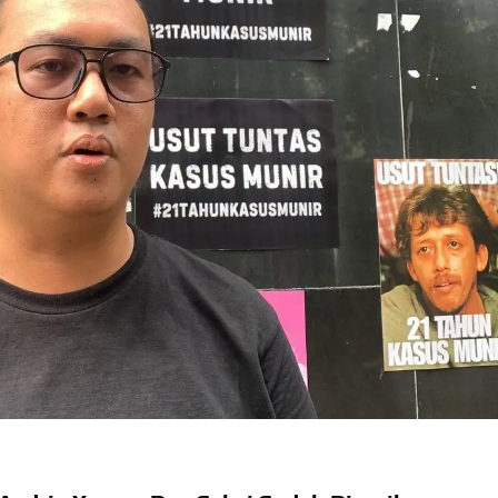
kapai Saat Delay
ilm Rp18 Triliun
d Drive Film Hilang