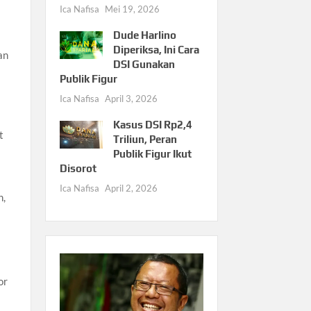
Ica Nafisa
Mei 19, 2026
Dude Harlino
Diperiksa, Ini Cara
an
DSI Gunakan
Publik Figur
Ica Nafisa
April 3, 2026
Kasus DSI Rp2,4
t
Triliun, Peran
Publik Figur Ikut
Disorot
Ica Nafisa
April 2, 2026
h,
or