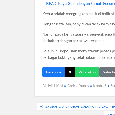
READ
Kayu Gelondongan Sumut: Fenome
Kedua adalah mengungkap motif di balik ak
Dengan kata lain, penyidikan tidak hanya 
Namun pada kenyataannya, penyidik juga b
berkaitan dengan peristiwa tersebut.
Sejauh ini, kepolisian menyatakan proses p
berbagai bukti yang telah dikumpulkan dari 
Facebook
X
WhatsApp
Salin T
Aktivis HAM
Andrie Yunus
KontraS
Se
Navigasi
27 ORANG DIAMANKAN DALAM OTT CILACAP, B
pos
POSK