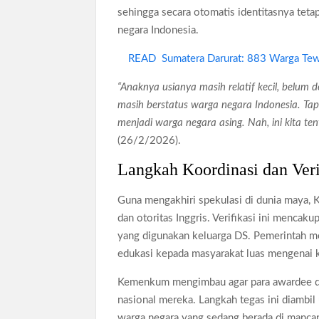
sehingga secara otomatis identitasnya tet
negara Indonesia.
READ
Sumatera Darurat: 883 Warga Te
“Anaknya usianya masih relatif kecil, belum 
masih berstatus warga negara Indonesia. Tap
menjadi warga negara asing. Nah, ini kita t
(26/2/2026).
Langkah Koordinasi dan Verif
Guna mengakhiri spekulasi di dunia maya,
dan otoritas Inggris. Verifikasi ini menca
yang digunakan keluarga DS. Pemerintah me
edukasi kepada masyarakat luas mengenai 
Kemenkum mengimbau agar para awardee dan
nasional mereka. Langkah tegas ini diambi
warga negara yang sedang berada di manca