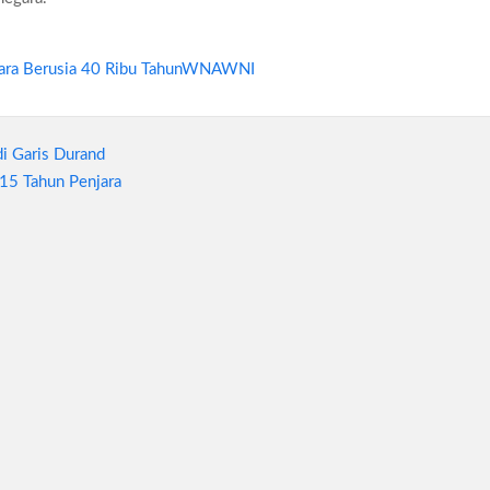
ara Berusia 40 Ribu Tahun
WNA
WNI
di Garis Durand
 15 Tahun Penjara