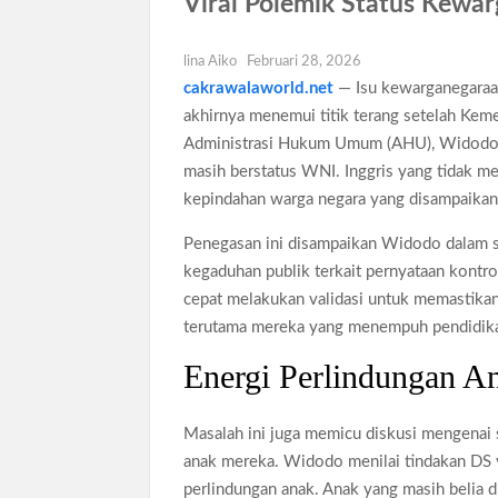
Viral Polemik Status Kewa
Dokter Ungkap Dampak Padel pada Cede
Sidang MK Bahas Tanggung Jawab Maska
lina Aiko
Februari 28, 2026
cakrawalaworld.net
— Isu kewarganegaraan
Box Office Hollywood 2026 Tembus 4 Fi
akhirnya menemui titik terang setelah Kem
Administrasi Hukum Umum (AHU), Widodo, 
masih berstatus WNI. Inggris yang tidak m
kepindahan warga negara yang disampaikan 
Penegasan ini disampaikan Widodo dalam s
kegaduhan publik terkait pernyataan kontro
cepat melakukan validasi untuk memastikan 
terutama mereka yang menempuh pendidikan
Energi Perlindungan An
Masalah ini juga memicu diskusi mengenai
anak mereka. Widodo menilai tindakan DS 
perlindungan anak. Anak yang masih belia 