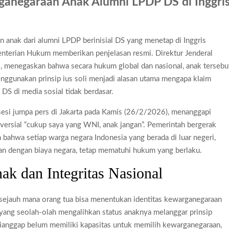
rganegaraan Anak Alumni LPDP DS di Inggri
ra Kaki 2026
pai Saat Delay
 anak dari alumni LPDP berinisial DS yang menetap di Inggris
lm Rp18 Triliun
enterian Hukum memberikan penjelasan resmi. Direktur Jenderal
menegaskan bahwa secara hukum global dan nasional, anak tersebu
enggunakan prinsip ius soli menjadi alasan utama mengapa klaim
DS di media sosial tidak berdasar.
esi jumpa pers di Jakarta pada Kamis (26/2/2026), menanggapi
versial “cukup saya yang WNI, anak jangan”. Pemerintah bergerak
bahwa setiap warga negara Indonesia yang berada di luar negeri,
 dengan biaya negara, tetap mematuhi hukum yang berlaku.
ak dan Integritas Nasional
 sejauh mana orang tua bisa menentukan identitas kewarganegaraan
yang seolah-olah mengalihkan status anaknya melanggar prinsip
dianggap belum memiliki kapasitas untuk memilih kewarganegaraan,