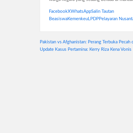
Facebook
X
WhatsApp
Salin Tautan
Beasiswa
Kemenkeu
LPDP
Pelayaran Nusant
Navigasi
Pakistan vs Afghanistan: Perang Terbuka Pecah 
Update Kasus Pertamina: Kerry Riza Kena Vonis
pos