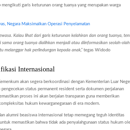
ap mengikuti garis keturunan orang tuanya yang merupakan warga
was, Negara Maksimalkan Operasi Penyelamatan
dewasa. Kalau lihat dari garis keturunan kelahiran dan orang tuanya, ten
i sama orang tuanya dialihkan menjadi atau diinformasikan seolah-olah
entu melanggar hak perlindungan kepada anak,”
tegas Widodo
ikasi Internasional
 Kemenkum akan segera berkoordinasi dengan Kementerian Luar Nege
kup pengecekan status permanent resident serta dokumen perjalanan
mastikan proses ini akan berjalan transparan guna memberikan
kompleksitas hukum kewarganegaraan di era modern.
 alumni beasiswa internasional tetap memegang teguh identitas
l untuk memastikan bahwa tidak ada penyalahgunaan status hukum ol
negara.