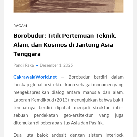
MK Soroti Maskapai Pindahkan Penumpang Saat Delay
Redmi 17 5G Rilis China dengan Baterai 6300 mAh
RAGAM
Masalah Kaki Aktif Olahraga: 5 Cedera yang Sering Terjadi
Borobudur: Titik Pertemuan Teknik,
Alam, dan Kosmos di Jantung Asia
Sri Mulyani Ditunjuk Bank Dunia Pimpin Dana IDA22
Tenggara
Pandji Raka
Desember 1, 2025
Gelombang Panas Korea Selatan Tewaskan 20 Orang
CakrawalaWorld.net
— Borobudur berdiri dalam
lanskap global arsitektur kuno sebagai monumen yang
Tiga Wanita Malaysia Bawa Narkoba Ditangkap di Soetta
mengekspresikan dialog antara manusia dan alam.
Laporan Kemdikbud (2013) menunjukkan bahwa bukit
tempatnya berdiri dipahat menjadi struktur inti—
sebuah pendekatan geo-arsitektur yang juga
ditemukan di beberapa situs Asia dan Pasifik.
Dua juta balok andesit dengan sistem interlock