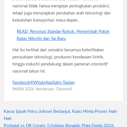
nasional tidak hanya mengejar peningkatan produksi,
tetapi juga menyiapkan perubahan arah teknologi dan
kebutuhan transportasi masa depan.
READ
Revolusi Standar Rokok: Pemerintah Patok
Batas Nikotin dan Tar Baru
Hal itu terlihat dari semakin besarnya keterlibatan
perusahaan teknologi, produsen kendaraan listrik,
hingga industri pendukung dalam pameran otomotif
nasional tahun ini.
Facebook
X
WhatsApp
Salin Tautan
INAPA 2026
Kendaraan
Otomotif
Kasus Ijazah Palsu Jokowi Berlanjut, Kubu Minta Proses Hati-
Navigasi
Hati
pos
Portugal vs DR Congo: Cristiano Ronaldo Piala Dunia 2026,