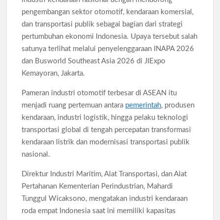
Pengangguran Indonesia Mei 2026 Turun Tipis, Pekerja
Informal Tembus 87,88 Juta Orang
pengembangan sektor otomotif, kendaraan komersial,
dan transportasi publik sebagai bagian dari strategi
Koperasi Desa Merah Putih Capai 83.382 Badan Hukum,
pertumbuhan ekonomi Indonesia. Upaya tersebut salah
Pemerintah Percepat 35.857 Titik Operasional
satunya terlihat melalui penyelenggaraan INAPA 2026
dan Busworld Southeast Asia 2026 di JIExpo
Siswa SMA SMK Jabar Wajib Pilah Sampah Jadi Praktikum
Kemayoran, Jakarta.
IPA 2026
Pameran industri otomotif terbesar di ASEAN itu
TPPU Emas 74 Kg Febrie Adriansyah, Kejagung Periksa 3
menjadi ruang pertemuan antara
pemerintah
, produsen
Saksi Baru
kendaraan, industri logistik, hingga pelaku teknologi
transportasi global di tengah percepatan transformasi
Harga Tiket Kanye West Jakarta 2026 Mulai Rp1,875 Juta, Ini
kendaraan listrik dan modernisasi transportasi publik
Detail Kategori
nasional.
Direktur Industri Maritim, Alat Transportasi, dan Alat
Australia Dukung Transformasi Layanan Kesehatan Primer
Indonesia Lewat Riset
Pertahanan Kementerian Perindustrian, Mahardi
Tunggul Wicaksono, mengatakan industri kendaraan
roda empat Indonesia saat ini memiliki kapasitas