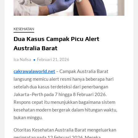
Santri Digital Tangsel Dibentuk Lewat Program AI
Pesantren
Gelombang Panas Seoul Picu Pembatalan 10 Laga
KESEHATAN
Bank Dunia Mulai Persiapan IDA22, Sri Mulyani Jadi Ketua
Independen
Dua Kasus Campak Picu Alert
Australia Barat
Dokter Ungkap Dampak Padel pada Cedera Kaki 2026
Ica Nafisa
Februari 21, 2026
cakrawalaworld.net
– Campak Australia Barat
Sidang MK Bahas Tanggung Jawab Maskapai Saat Delay
langsung memicu alert resmi hanya beberapa hari
setelah dua kasus terdeteksi dari penerbangan
Box Office Hollywood 2026 Tembus 4 Film Rp18 Triliun
Jakarta–Perth pada 7 hingga 8 Februari 2026.
Respons cepat itu menunjukkan bagaimana sistem
kesehatan modern bergerak dalam hitungan waktu,
bukan minggu.
Otoritas Kesehatan Australia Barat mengeluarkan
peringatan pada 12 Februari 2026. Mereka