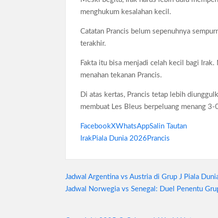
menghukum kesalahan kecil.
Catatan Prancis belum sepenuhnya sempurn
terakhir.
Fakta itu bisa menjadi celah kecil bagi Ira
menahan tekanan Prancis.
Di atas kertas, Prancis tetap lebih diunggu
membuat Les Bleus berpeluang menang 3-
Facebook
X
WhatsApp
Salin Tautan
Irak
Piala Dunia 2026
Prancis
Navigasi
Jadwal Argentina vs Austria di Grup J Piala Duni
Jadwal Norwegia vs Senegal: Duel Penentu Grup
pos