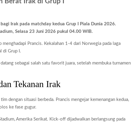
h Jadi Praktikum IPA 2026
n Berat Irak di Grup I
jagung Periksa 3 Saksi Baru
ai Rp1,875 Juta, Ini Detail Kategori
t bagi Irak pada matchday kedua Grup I Piala Dunia 2026.
Kesehatan Primer Indonesia Lewat Riset
Stadium, Selasa 23 Juni 2026 pukul 04.00 WIB.
 Juta, Samsung Ungkap Alasannya
ap menghadapi Prancis. Kekalahan 1-4 dari Norwegia pada laga
 di Grup I.
s datang sebagai salah satu favorit juara, setelah membuka turnamen
 dan Tekanan Irak
im dengan situasi berbeda. Prancis mengejar kemenangan kedua,
olos ke fase gugur.
 Stadium, Amerika Serikat. Kick-off dijadwalkan berlangsung pada