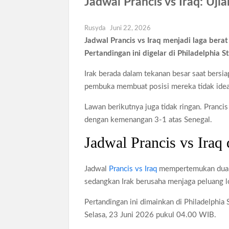
Siswa SMA SMK Jabar Wajib Pilah Sampa
Jadwal Prancis vs Iraq: Ujia
TPPU Emas 74 Kg Febrie Adriansyah, Ke
Rusyda
Juni 22, 2026
Harga Tiket Kanye West Jakarta 2026 Mul
Jadwal Prancis vs Iraq menjadi laga bera
Australia Dukung Transformasi Layanan 
Pertandingan ini digelar di Philadelphia 
Harga Galaxy Z Fold 8 Naik hingga Rp9
Irak berada dalam tekanan besar saat bersi
pembuka membuat posisi mereka tidak ideal
Lawan berikutnya juga tidak ringan. Pranci
dengan kemenangan 3-1 atas Senegal.
Jadwal Prancis vs Iraq
Jadwal
Prancis vs Iraq
mempertemukan dua t
sedangkan Irak berusaha menjaga peluang l
Pertandingan ini dimainkan di Philadelphia
Selasa, 23 Juni 2026 pukul 04.00 WIB.