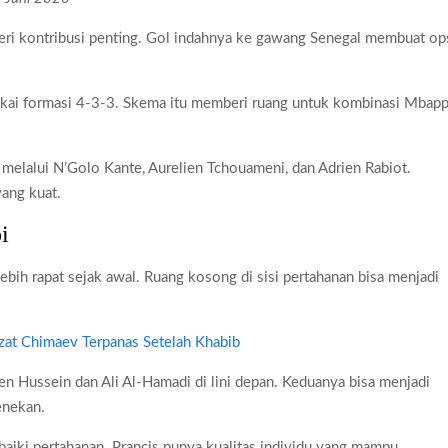
eri kontribusi penting. Gol indahnya ke gawang Senegal membuat op
kai formasi 4-3-3. Skema itu memberi ruang untuk kombinasi Mbapp
 melalui N’Golo Kante, Aurelien Tchouameni, dan Adrien Rabiot.
ang kuat.
i
ebih rapat sejak awal. Ruang kosong di sisi pertahanan bisa menjadi
zat Chimaev Terpanas Setelah Khabib
 Hussein dan Ali Al-Hamadi di lini depan. Keduanya bisa menjadi
enekan.
baiki pertahanan. Prancis punya kualitas individu yang mampu